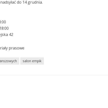
nadsyłać do 14 grudnia.
8:00
18:00
ejska 42
eriały prasowe
planszowych
salon empik