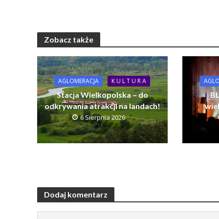
Zobacz także
AGLOMERACJA
K U L T U R A
AGLO
Stacja Wielkopolska – do
BL
odkrywania atrakcji na landach!
wie
6 Sierpnia 2026
Dodaj komentarz