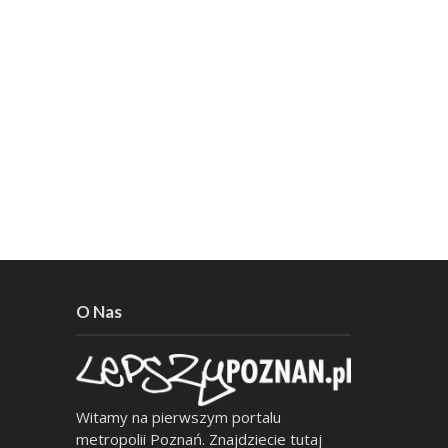
O Nas
Witamy na pierwszym portalu
metropolii Poznań. Znajdziecie tutaj