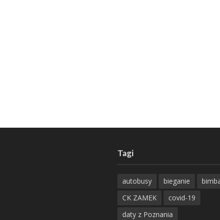
Tagi
autobusy
bieganie
bimb
CK ZAMEK
covid-19
daty z Poznania