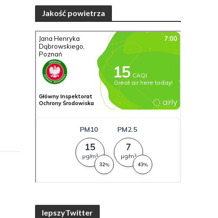
Jakość powietrza
lepszyTwitter