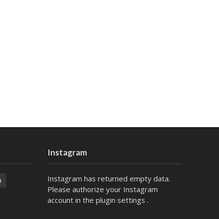
Instagram
Instagram has returned empty data.
a
Please authorize your Instagram
account in the
plugin settings
.