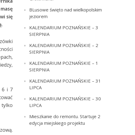
ernika
 masę
BLusowe święto nad wielkopolskim
jeziorem
wi się
ą.
KALENDARIUM POZNAŃSKIE – 3
SIERPNIA
szówki
KALENDARIUM POZNAŃSKIE – 2
tności
SIERPNIA
epach,
KALENDARIUM POZNAŃSKIE – 1
iedzy,
SIERPNIA
KALENDARIUM POZNAŃSKIE – 31
LIPCA
 6 i 7
tować
KALENDARIUM POZNAŃSKIE – 30
 tylko
LIPCA
Mieszkanie do remontu. Startuje 2
edycja miejskiego projektu
zową.