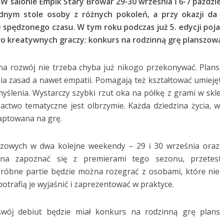
. W salonie Empik Stary Browar 29-30 września i 6-7 paździ
dnym stole osoby z różnych pokoleń, a przy okazji da
 spędzonego czasu. W tym roku podczas już 5. edycji poja
o kreatywnych graczy: konkurs na rodzinną grę planszow
na rozwój nie trzeba chyba już nikogo przekonywać. Plan
nia zasad a nawet empatii. Pomagają też kształtować umieję
myślenia. Wystarczy szybki rzut oka na półkę z grami w skl
actwo tematyczne jest olbrzymie. Każda dziedzina życia, w
daptowana na grę.
szowych w dwa kolejne weekendy – 29 i 30 września oraz
żna zapoznać się z premierami tego sezonu, przetes
. Próbne partie będzie można rozegrać z osobami, które nie
 potrafią je wyjaśnić i zaprezentować w praktyce.
wój debiut będzie miał konkurs na rodzinną grę plans