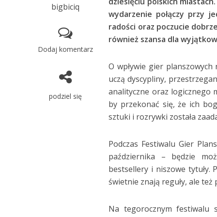
dziesięciu polskich miastach
bigbiciq
wydarzenie połączy przy je
radości oraz poczucie dobrze
również szansa dla wyjątkow
Dodaj komentarz
O wpływie gier planszowych 
uczą dyscypliny, przestrzega
analityczne oraz logicznego 
podziel się
by przekonać się, że ich bog
sztuki i rozrywki została zaa
Podczas Festiwalu Gier Plan
października – będzie mo
bestsellery i niszowe tytuły
świetnie znają reguły, ale też
Na tegorocznym festiwalu s