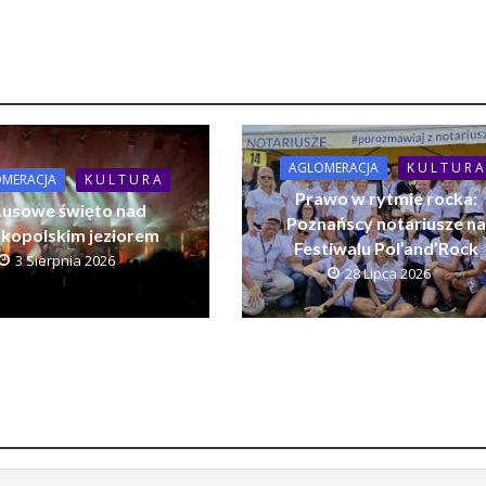
AGLOMERACJA
K U L T U R A
MERACJA
K U L T U R A
Prawo w rytmie rocka:
usowe święto nad
Poznańscy notariusze n
lkopolskim jeziorem
Festiwalu Pol’and’Rock
3 Sierpnia 2026
28 Lipca 2026