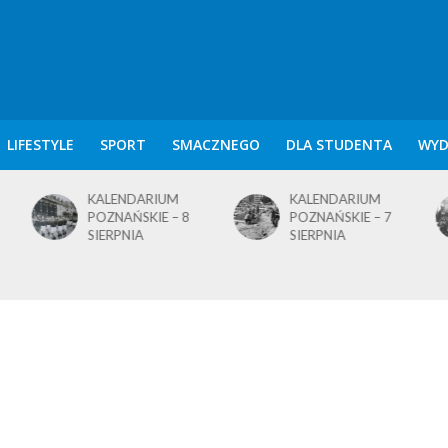
LIFESTYLE
SPORT
SMACZNEGO
DLA STUDENTA
WYD
KALENDARIUM
KALENDARIUM
POZNAŃSKIE – 7
POZNAŃSKIE – 5
SIERPNIA
SIERPNIA