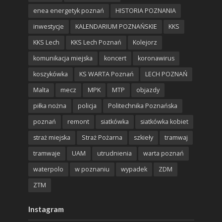
enea energetyk poznań
HISTORIA POZNANIA
inwestycje
KALENDARIUM POZNAŃSKIE
KKS
KKS Lech
KKS Lech Poznań
Kolejorz
komunikacja miejska
koncert
koronawirus
koszykówka
KS WARTA Poznań
LECH POZNAŃ
Malta
mecz
MPK
MTP
objazdy
piłka nożna
policja
Politechnika Poznańska
poznań
remont
siatkówka
siatkówka kobiet
straż miejska
Straż Pożarna
szkieły
tramwaj
tramwaje
UAM
utrudnienia
warta poznań
waterpolo
w poznaniu
wypadek
ZDM
ZTM
Instagram