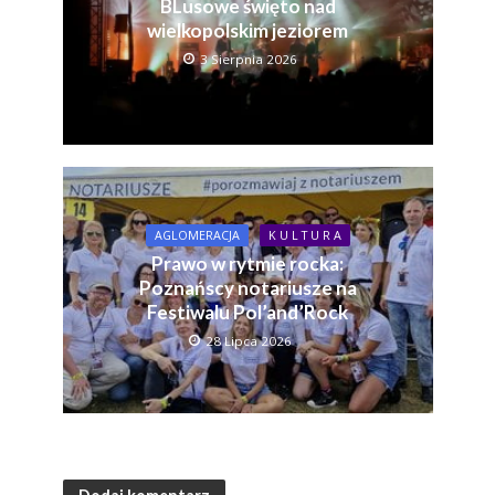
BLusowe święto nad
wielkopolskim jeziorem
3 Sierpnia 2026
AGLOMERACJA
K U L T U R A
Prawo w rytmie rocka:
Poznańscy notariusze na
Festiwalu Pol’and’Rock
28 Lipca 2026