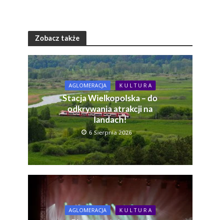
Zobacz także
AGLOMERACJA
K U L T U R A
Stacja Wielkopolska – do
odkrywania atrakcji na
landach!
6 Sierpnia 2026
AGLOMERACJA
K U L T U R A