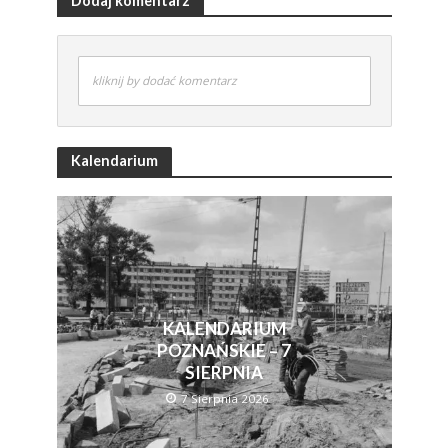
Dodaj komentarz
kliknij by dodać komentarz
Kalendarium
KALENDARIUM
POZNAŃSKIE – 7
SIERPNIA
7 Sierpnia 2026