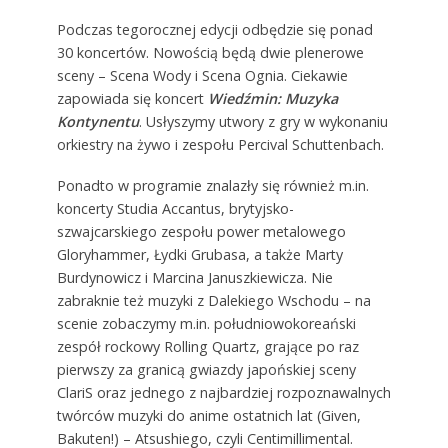
Podczas tegorocznej edycji odbędzie się ponad
30 koncertów. Nowością będą dwie plenerowe
sceny – Scena Wody i Scena Ognia. Ciekawie
zapowiada się koncert
Wiedźmin: Muzyka
Kontynentu
. Usłyszymy utwory z gry w wykonaniu
orkiestry na żywo i zespołu Percival Schuttenbach.
Ponadto w programie znalazły się również m.in.
koncerty Studia Accantus, brytyjsko-
szwajcarskiego zespołu power metalowego
Gloryhammer, Łydki Grubasa, a także Marty
Burdynowicz i Marcina Januszkiewicza. Nie
zabraknie też muzyki z Dalekiego Wschodu – na
scenie zobaczymy m.in. południowokoreański
zespół rockowy Rolling Quartz, grające po raz
pierwszy za granicą gwiazdy japońskiej sceny
ClariS oraz jednego z najbardziej rozpoznawalnych
twórców muzyki do anime ostatnich lat (Given,
Bakuten!) – Atsushiego, czyli Centimillimental.