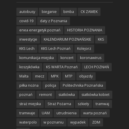
autobusy
bieganie
bimba
CK ZAMEK
covid-19
daty z Poznania
enea energetyk poznań
HISTORIA POZNANIA
inwestycje
KALENDARIUM POZNAŃSKIE
KKS
KKS Lech
KKS Lech Poznań
Kolejorz
komunikacja miejska
koncert
koronawirus
koszykówka
KS WARTA Poznań
LECH POZNAŃ
Malta
mecz
MPK
MTP
objazdy
piłka nożna
policja
Politechnika Poznańska
poznań
remont
siatkówka
siatkówka kobiet
straż miejska
Straż Pożarna
szkieły
tramwaj
tramwaje
UAM
utrudnienia
warta poznań
waterpolo
w poznaniu
wypadek
ZDM