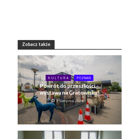
Zobacz także
K U L T U R A
POZNAŃ
Powrót do przeszłości –
wystawa na Gratowisku!
3 Sierpnia 2026