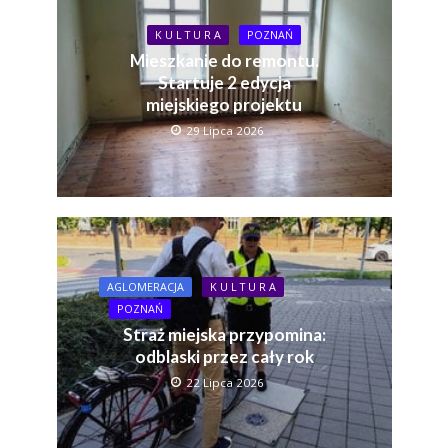
K U L T U R A
POZNAŃ
Mieszkanie do remontu.
Startuje 2 edycja
miejskiego projektu
29 Lipca 2026
AGLOMERACJA
K U L T U R A
POZNAŃ
Straż miejska przypomina:
odblaski przez cały rok
22 Lipca 2026