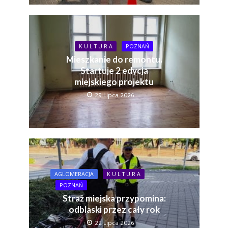
K U L T U R A
POZNAŃ
Mieszkanie do remontu.
Startuje 2 edycja
miejskiego projektu
29 Lipca 2026
AGLOMERACJA
K U L T U R A
POZNAŃ
Straż miejska przypomina:
odblaski przez cały rok
22 Lipca 2026