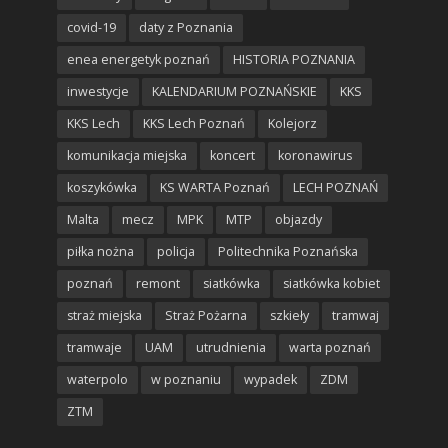
covid-19
daty z Poznania
enea energetyk poznań
HISTORIA POZNANIA
inwestycje
KALENDARIUM POZNAŃSKIE
KKS
KKS Lech
KKS Lech Poznań
Kolejorz
komunikacja miejska
koncert
koronawirus
koszykówka
KS WARTA Poznań
LECH POZNAŃ
Malta
mecz
MPK
MTP
objazdy
piłka nożna
policja
Politechnika Poznańska
poznań
remont
siatkówka
siatkówka kobiet
straż miejska
Straż Pożarna
szkieły
tramwaj
tramwaje
UAM
utrudnienia
warta poznań
waterpolo
w poznaniu
wypadek
ZDM
ZTM