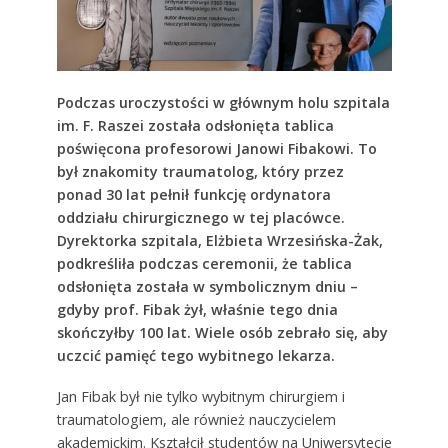
Podczas uroczystości w głównym holu szpitala
im. F. Raszei została odsłonięta tablica
poświęcona profesorowi Janowi Fibakowi. To
był znakomity traumatolog, który przez
ponad 30 lat pełnił funkcję ordynatora
oddziału chirurgicznego w tej placówce.
Dyrektorka szpitala, Elżbieta Wrzesińska-Żak,
podkreśliła podczas ceremonii, że tablica
odsłonięta została w symbolicznym dniu –
gdyby prof. Fibak żył, właśnie tego dnia
skończyłby 100 lat. Wiele osób zebrało się, aby
uczcić pamięć tego wybitnego lekarza.
Jan Fibak był nie tylko wybitnym chirurgiem i
traumatologiem, ale również nauczycielem
akademickim. Kształcił studentów na Uniwersytecie