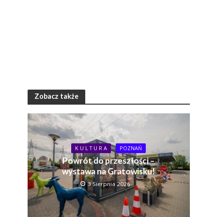
Zobacz także
K U L T U R A
POZNAŃ
Powrót do przeszłości –
wystawa na Gratowisku!
3 Sierpnia 2026