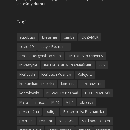
jesteśmy dumni.
Tagi
autobusy
bieganie
bimba
CK ZAMEK
covid-19
daty z Poznania
enea energetyk poznań
HISTORIA POZNANIA
inwestycje
KALENDARIUM POZNAŃSKIE
KKS
KKS Lech
KKS Lech Poznań
Kolejorz
komunikacja miejska
koncert
koronawirus
koszykówka
KS WARTA Poznań
LECH POZNAŃ
Malta
mecz
MPK
MTP
objazdy
piłka nożna
policja
Politechnika Poznańska
poznań
remont
siatkówka
siatkówka kobiet