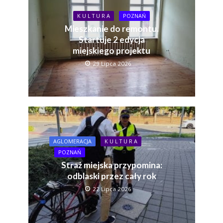
K U L T U R A
POZNAŃ
Mieszkanie do remontu.
Startuje 2 edycja
miejskiego projektu
29 Lipca 2026
AGLOMERACJA
K U L T U R A
POZNAŃ
Straż miejska przypomina:
odblaski przez cały rok
22 Lipca 2026