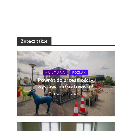
Zobacz także
K U L T U R A
POZNAŃ
Powrót do przeszłości –
wystawa na Gratowisku!
3 Sierpnia 2026