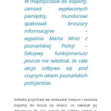
W międzyczasie do koperty,
zamiast wypłaconych
pieniędzy, mundurowi
spakowali broszury
informacyjne –
wyjaśnia Marta Mróz z
poznańskiej Policji –
fałszywy funkcjonariusz
jeszcze nie wiedział, że cała
akcja odbywa się pod
czujnym okiem poznańskich
policjantów.
Kobieta pojechała we wskazane miejsce i wrzuciła
kopertę do kosza na śmieci, co nakazał jej
dzwoniący do niej oszust. W pobliżu czekali w