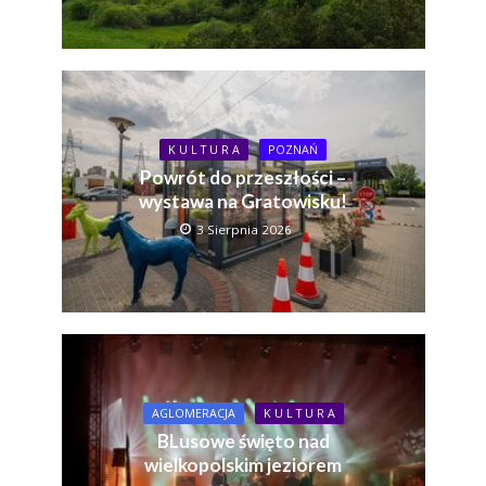
K U L T U R A
POZNAŃ
Powrót do przeszłości –
wystawa na Gratowisku!
3 Sierpnia 2026
AGLOMERACJA
K U L T U R A
BLusowe święto nad
wielkopolskim jeziorem