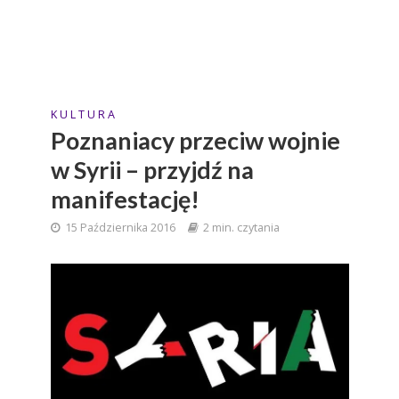
K U L T U R A
Poznaniacy przeciw wojnie
w Syrii – przyjdź na
manifestację!
15 Października 2016
2 min. czytania