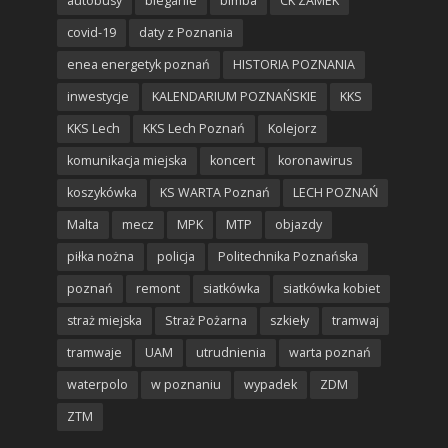
autobusy
bieganie
bimba
CK ZAMEK
covid-19
daty z Poznania
enea energetyk poznań
HISTORIA POZNANIA
inwestycje
KALENDARIUM POZNAŃSKIE
KKS
KKS Lech
KKS Lech Poznań
Kolejorz
komunikacja miejska
koncert
koronawirus
koszykówka
KS WARTA Poznań
LECH POZNAŃ
Malta
mecz
MPK
MTP
objazdy
piłka nożna
policja
Politechnika Poznańska
poznań
remont
siatkówka
siatkówka kobiet
straż miejska
Straż Pożarna
szkieły
tramwaj
tramwaje
UAM
utrudnienia
warta poznań
waterpolo
w poznaniu
wypadek
ZDM
ZTM