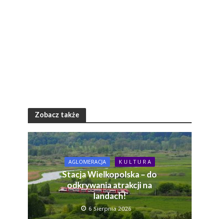
Zobacz także
AGLOMERACJA
K U L T U R A
Stacja Wielkopolska – do
odkrywania atrakcji na
landach!
6 Sierpnia 2026