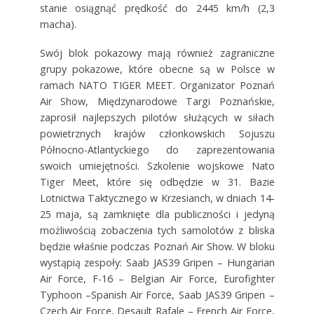
stanie osiągnąć prędkość do 2445 km/h (2,3
macha).
Swój blok pokazowy mają również zagraniczne
grupy pokazowe, które obecne są w Polsce w
ramach NATO TIGER MEET. Organizator Poznań
Air Show, Międzynarodowe Targi Poznańskie,
zaprosił najlepszych pilotów służących w siłach
powietrznych krajów członkowskich Sojuszu
Północno-Atlantyckiego do zaprezentowania
swoich umiejętności. Szkolenie wojskowe Nato
Tiger Meet, które się odbędzie w 31. Bazie
Lotnictwa Taktycznego w Krzesianch, w dniach 14-
25 maja, są zamknięte dla publiczności i jedyną
możliwością zobaczenia tych samolotów z bliska
będzie właśnie podczas Poznań Air Show. W bloku
wystąpią zespoły: Saab JAS39 Gripen – Hungarian
Air Force, F-16 – Belgian Air Force, Eurofighter
Typhoon –Spanish Air Force, Saab JAS39 Gripen –
Czech Air Force, Desault Rafale – French Air Force,