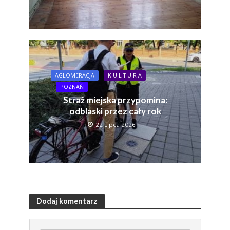
AGLOMERACJA
K U L T U R A
POZNAŃ
Straż miejska przypomina:
odblaski przez cały rok
22 Lipca 2026
Dodaj komentarz