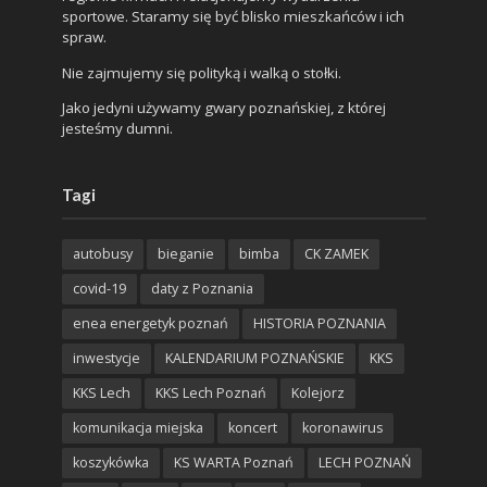
sportowe. Staramy się być blisko mieszkańców i ich
spraw.
Nie zajmujemy się polityką i walką o stołki.
Jako jedyni używamy gwary poznańskiej, z której
jesteśmy dumni.
Tagi
autobusy
bieganie
bimba
CK ZAMEK
covid-19
daty z Poznania
enea energetyk poznań
HISTORIA POZNANIA
inwestycje
KALENDARIUM POZNAŃSKIE
KKS
KKS Lech
KKS Lech Poznań
Kolejorz
komunikacja miejska
koncert
koronawirus
koszykówka
KS WARTA Poznań
LECH POZNAŃ