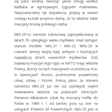
się para wodna, tworząc jasne smugi wzdłuż
kadłuba w agresywnym, tygrysim malowaniu.
Niepowtarzalny ryk dopalacza, jedyny w swoim
rodzaju kształt przynosi dumę, że to właśnie takie
maszyny bronią polskiego nieba.
MiG-29 to samolot odrzutowy zaprojektowany w
latach 70. ubiegłego wieku myśliwiec miał zastąpić
starsze modele: MiG-21 i MiG-23. MiGi-29 w
czasach zimnej wojny były jednymi z budzących
największy strach sowieckich myśliwców. Dziś
najwięcej maszyn tego typu w NATO mają właśnie
Polacy, którzy na tych maszynach uczestniczą m.in.
w operacjach dozoru przestrzenie powietrznej
Litwy, Łotwy i Estonii. Polscy piloci za sterami
samolotu MiG-29 już nie raz zachwycili swymi
manewrami widzów na pokazach lotniczych.
Pierwsze kilkanaście sztuk tej maszyny trafiły do
Polski w 1989 r. i od tamtej pory są one na
usługach Polskich Sił Powietrznych. MiG-29 jest w