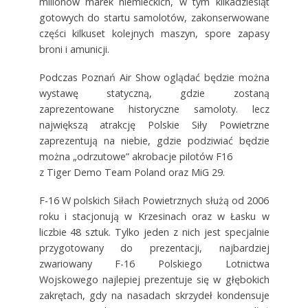
milionów marek niemieckich, w tym kilkadziesiąt
gotowych do startu samolotów, zakonserwowane
części kilkuset kolejnych maszyn, spore zapasy
broni i amunicji.
Podczas Poznań Air Show oglądać będzie można
wystawę statyczną, gdzie zostaną
zaprezentowane historyczne samoloty. lecz
największą atrakcję Polskie Siły Powietrzne
zaprezentują na niebie, gdzie podziwiać będzie
można „odrzutowe” akrobacje pilotów F16
z Tiger Demo Team Poland oraz MiG 29.
F-16 W polskich Siłach Powietrznych służą od 2006
roku i stacjonują w Krzesinach oraz w Łasku w
liczbie 48 sztuk. Tylko jeden z nich jest specjalnie
przygotowany do prezentacji, najbardziej
zwariowany F-16 Polskiego Lotnictwa
Wojskowego najlepiej prezentuje się w głębokich
zakrętach, gdy na nasadach skrzydeł kondensuje