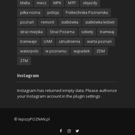
Malta
mecz
MPK
MTP
objazdy
piłka nożna
policja
Politechnika Poznańska
poznań
remont
siatkówka
siatkówka kobiet
straż miejska
Straż Pożarna
szkieły
tramwaj
tramwaje
UAM
utrudnienia
warta poznań
waterpolo
w poznaniu
wypadek
ZDM
ZTM
Instagram
Instagram has returned empty data. Please authorize
your Instagram account in the
plugin settings
.
© lepszyPOZNAN.pl