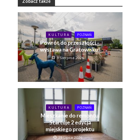
Zobacz także
K U L T U R A
POZNAŃ
Powrót do przeszłości –
wystawa na Gratowisku!
3 Sierpnia 2026
K U L T U R A
POZNAŃ
Mieszkanie do remontu.
Startuje 2 edycja
miejskiego projektu
29 Lipca 2026