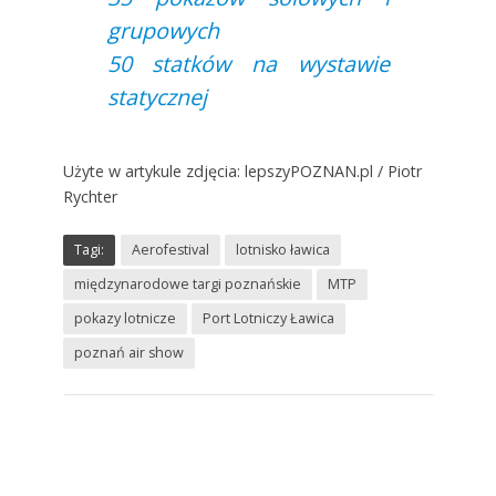
grupowych
50 statków na wystawie
statycznej
Użyte w artykule zdjęcia: lepszyPOZNAN.pl / Piotr
Rychter
Tagi:
Aerofestival
lotnisko ławica
międzynarodowe targi poznańskie
MTP
pokazy lotnicze
Port Lotniczy Ławica
poznań air show