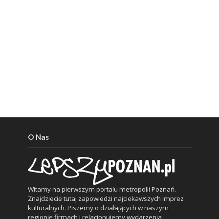
O Nas
Witamy na pierwszym portalu metropolii Poznań.
Znajdziecie tutaj zapowiedzi najciekawszych imprez
kulturalnych. Piszemy o działających w naszym
regionie firmach i relacjonujemy wydarzenia