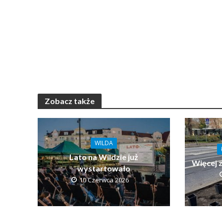
Zobacz także
WILDA
Lato na Wildzie już
Więcej 
wystartowało
10 Czerwca 2026