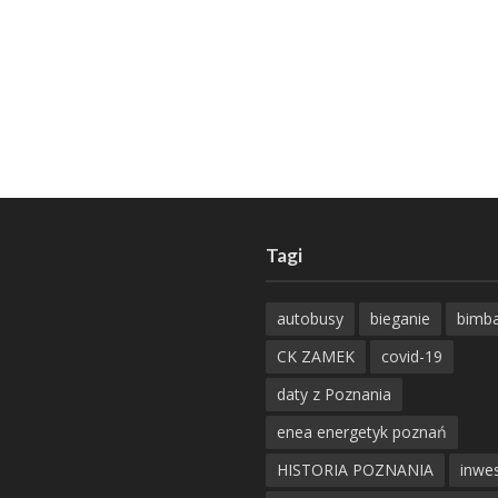
Tagi
autobusy
bieganie
bimb
CK ZAMEK
covid-19
daty z Poznania
enea energetyk poznań
HISTORIA POZNANIA
inwes