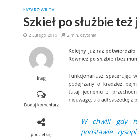
ŁAZARZ
•
WILDA
Szkieł po służbie też 
2 Lutego 2016
2 min. czytania
Kolejny już raz potwierdziło 
Również po służbie i bez mund
Funkcjonariusz spacerując 
irag
podejrzany o kradzież bejm
tutaj jednemu z przechodni
nieuwagę, ukradł saszetkę z p
Dodaj komentarz
W chwili gdy fu
podstawie rysop
podziel się