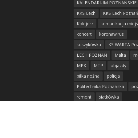
KALENDARIUM POZNAŃSKIE
KKS Lech
KKS Lech Pozna
Kolejorz
komunikacja miej
koncert
koronawirus
koszykówka
KS WARTA Po
LECH POZNAŃ
Malta
m
MPK
MTP
objazdy
piłka nożna
policja
Politechnika Poznańska
po
remont
siatkówka
siatkówka kobiet
straż mie
Straż Pożarna
szkieły
tr
KOMENTARZE
tramwaje
UAM
utrudnie