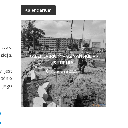
Kalendarium
 czas.
zieja.
KALENDARIUM POZNAŃSKIE – 7
SIERPNIA
y jest
7 Sierpnia 2026
łaśnie
 jego
a
ę