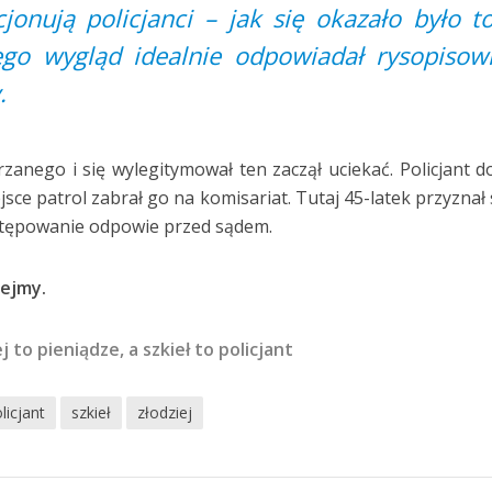
cjonują policjanci – jak się okazało było t
jego wygląd idealnie odpowiadał rysopisow
.
zanego i się wylegitymował ten zaczął uciekać. Policjant d
ce patrol zabrał go na komisariat. Tutaj 45-latek przyznał 
ostępowanie odpowie przed sądem.
bejmy.
to pieniądze, a szkieł to policjant
licjant
szkieł
złodziej