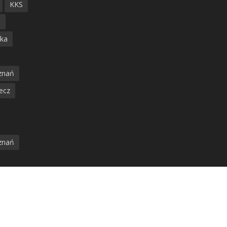
KKS
ń
ska
znań
ecz
znań
jska
amwaj
Runęło drzewo
nia