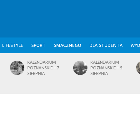
LIFESTYLE
SPORT
SMACZNEGO
DLA STUDENTA
WYD
KALENDARIUM
KALENDARIUM
POZNAŃSKIE – 7
POZNAŃSKIE – 5
SIERPNIA
SIERPNIA