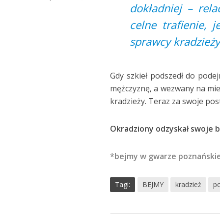
dokładniej – rela
celne trafienie, 
sprawcy kradzieży
Gdy szkieł podszedł do podejr
mężczyznę, a wezwany na miejs
kradzieży. Teraz za swoje p
Okradziony odzyskał swoje 
*bejmy w gwarze poznańskiej 
Tagi:
BEJMY
kradzież
po