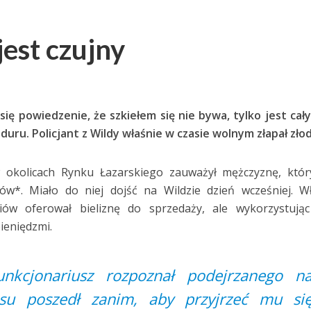
jest czujny
się powiedzenie, że szkiełem się nie bywa, tylko jest cały
uru. Policjant z Wildy właśnie w czasie wolnym złapał złod
w okolicach Rynku Łazarskiego zauważył mężczyznę, któr
ów*. Miało do niej dojść na Wildzie dzień wcześniej. W
ów oferował bieliznę do sprzedaży, ale wykorzystując
ieniędzmi.
nkcjonariusz rozpoznał podejrzanego n
isu poszedł zanim, aby przyjrzeć mu si