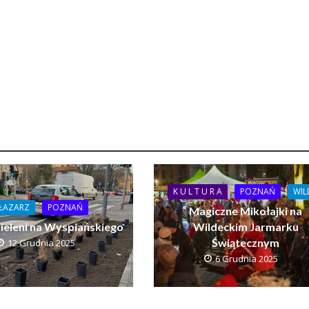
K U L T U R A
POZNAŃ
WIL
ŁAZARZ
POZNAŃ
Magiczne Mikołajki na
zieleni na Wyspiańskiego
Wildeckim Jarmarku
Świątecznym
12 Grudnia 2025
6 Grudnia 2025