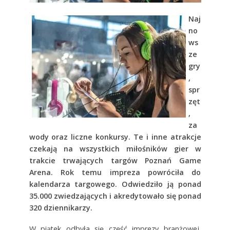
Naj
no
ws
ze
gry
,
spr
zęt
,
za
wody oraz liczne konkursy. Te i inne atrakcje
czekają na wszystkich miłośników gier w
trakcie trwających targów Poznań Game
Arena. Rok temu impreza powróciła do
kalendarza targowego. Odwiedziło ją ponad
35.000 zwiedzających i akredytowało się ponad
320 dziennikarzy.
W piątek odbyła się część imprezy branżowej,