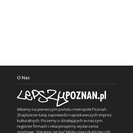
O Nas
Witamy na pierwszym portalu metropolii Poznań.
Znajdziecie tutaj zapowiedzi najciekawszych imprez
kulturalnych. Piszemy o działających w naszym
regionie firmach i relacjonujemy wydarzenia
sportowe. Staramy się być blisko mieszkańców i ich