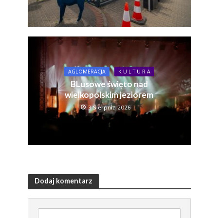
AGLOMERACJA
K U L T U R A
BLusowe święto nad
wielkopolskim jeziorem
3 Sierpnia 2026
Dodaj komentarz