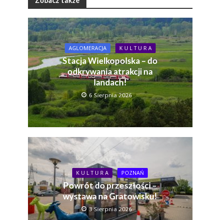
Zobacz także
AGLOMERACJA
K U L T U R A
Stacja Wielkopolska – do
odkrywania atrakcji na
landach!
6 Sierpnia 2026
K U L T U R A
POZNAŃ
Powrót do przeszłości –
wystawa na Gratowisku!
3 Sierpnia 2026