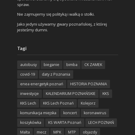
spraw.
Nie zajmujemy się polityką i walką o stołki.
Jako jedyni używamy gwary poznańskiej, z której
jesteśmy dumni.
Tagi
autobusy
bieganie
bimba
CK ZAMEK
covid-19
daty z Poznania
enea energetyk poznań
HISTORIA POZNANIA
inwestycje
KALENDARIUM POZNAŃSKIE
KKS
KKS Lech
KKS Lech Poznań
Kolejorz
komunikacja miejska
koncert
koronawirus
koszykówka
KS WARTA Poznań
LECH POZNAŃ
Malta
mecz
MPK
MTP
objazdy