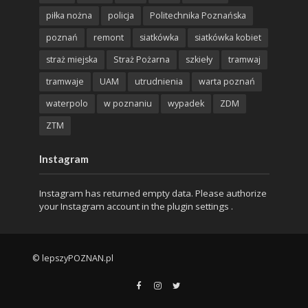
piłka nożna
policja
Politechnika Poznańska
poznań
remont
siatkówka
siatkówka kobiet
straż miejska
Straż Pożarna
szkieły
tramwaj
tramwaje
UAM
utrudnienia
warta poznań
waterpolo
w poznaniu
wypadek
ZDM
ZTM
Instagram
Instagram has returned empty data. Please authorize
your Instagram account in the
plugin settings
.
© lepszyPOZNAN.pl