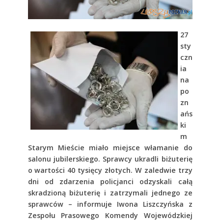
27
sty
czn
ia
na
po
zn
ańs
ki
m
Starym Mieście miało miejsce włamanie do
salonu jubilerskiego. Sprawcy ukradli biżuterię
o wartości 40 tysięcy złotych. W zaledwie trzy
dni od zdarzenia policjanci odzyskali całą
skradzioną biżuterię i zatrzymali jednego ze
sprawców – informuje Iwona Liszczyńska z
Zespołu Prasowego Komendy Wojewódzkiej