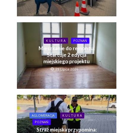
K U L T U R A
POZNAŃ
Mieszkanie do remontu.
Startuje 2 edycja
miejskiego projektu
29 Lipca 2026
AGLOMERACJA
K U L T U R A
POZNAŃ
Straż miejska przypomina: