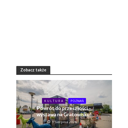
Zobacz także
K U L T U R A
POZNAŃ
Powrót do przeszłości –
wystawa na Gratowisku!
3 Sierpnia 2026