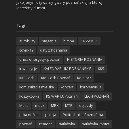
Jako jedyni używamy gwary poznańskiej, z której
jesteśmy dumni.
Tagi
autobusy
bieganie
bimba
CK ZAMEK
covid-19
daty z Poznania
enea energetyk poznań
HISTORIA POZNANIA
inwestycje
KALENDARIUM POZNAŃSKIE
KKS
KKS Lech
KKS Lech Poznań
Kolejorz
komunikacja miejska
koncert
koronawirus
koszykówka
KS WARTA Poznań
LECH POZNAŃ
Malta
mecz
MPK
MTP
objazdy
piłka nożna
policja
Politechnika Poznańska
poznań
remont
siatkówka
siatkówka kobiet