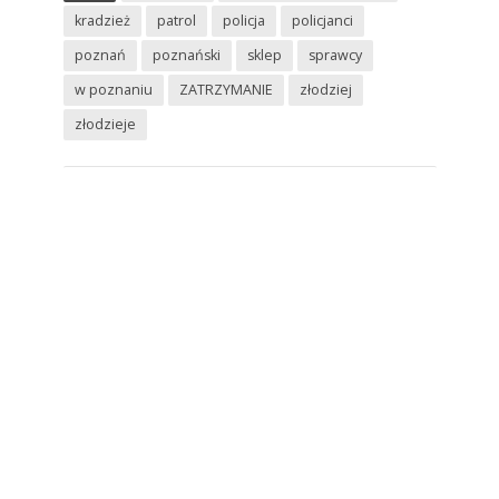
kradzież
patrol
policja
policjanci
poznań
poznański
sklep
sprawcy
w poznaniu
ZATRZYMANIE
złodziej
złodzieje