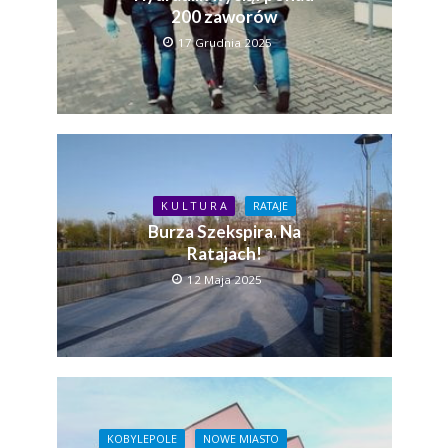
200 zaworów
17 Grudnia 2025
K U L T U R A
RATAJE
Burza Szekspira. Na
Ratajach!
12 Maja 2025
KOBYLEPOLE
NOWE MIASTO