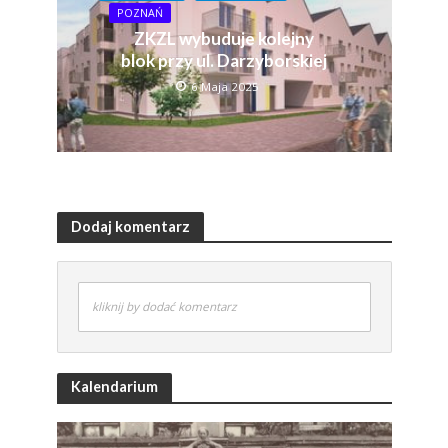
POZNAŃ
ZKZL wybuduje kolejny
blok przy ul. Darzyborskiej
6 Maja 2025
Dodaj komentarz
kliknij by dodać komentarz
Kalendarium