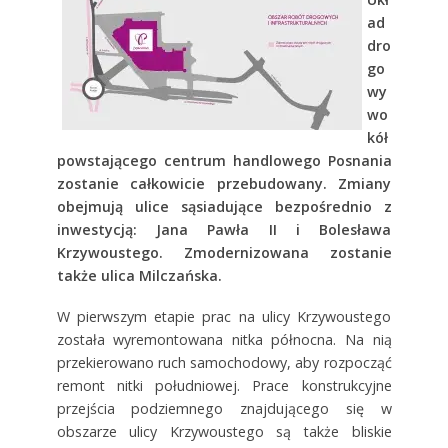
ad
dro
go
wy
wo
kół
powstającego centrum handlowego Posnania
zostanie całkowicie przebudowany. Zmiany
obejmują ulice sąsiadujące bezpośrednio z
inwestycją: Jana Pawła II i Bolesława
Krzywoustego. Zmodernizowana zostanie
także ulica Milczańska.
W pierwszym etapie prac na ulicy Krzywoustego
została wyremontowana nitka północna. Na nią
przekierowano ruch samochodowy, aby rozpocząć
remont nitki południowej. Prace konstrukcyjne
przejścia podziemnego znajdującego się w
obszarze ulicy Krzywoustego są także bliskie