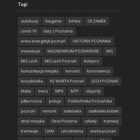
Tagi
autobusy
bieganie
bimba
CK ZAMEK
covid-19
daty z Poznania
enea energetyk poznań
HISTORIA POZNANIA
inwestycje
KALENDARIUM POZNAŃSKIE
KKS
KKS Lech
KKS Lech Poznań
Kolejorz
komunikacja miejska
koncert
koronawirus
koszykówka
KS WARTA Poznań
LECH POZNAŃ
Malta
mecz
MPK
MTP
objazdy
piłka nożna
policja
Politechnika Poznańska
poznań
remont
siatkówka
siatkówka kobiet
straż miejska
Straż Pożarna
szkieły
tramwaj
tramwaje
UAM
utrudnienia
warta poznań