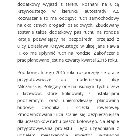
dodatkowy wyjazd z terenu Posnanii na ulicę
Krzywoustego w kierunku autostrady A2.
Rozwiązanie to ma odciążyć ruch samochodowy
na okolicznych drogach osiedlowych. Zbudowany
zostanie także dodatkowy pas ruchu na rondzie
Rataje pozwalający na bezpośredni przejazd z
ulicy Bolesława Krzywoustego w ulicę Jana Pawła
II, co ma upłynnić ruch na rondzie. Zakończenie
prac planowane jest na czwarty kwartał 2015 roku.
Pod koniec lutego 2015 roku rozpoczęły się prace
przygotowawcze do modernizacji ulicy
Milczańskiej. Polegały one na usunięciu tych drzew
i krzewów, które kolidowały z instalacjami
podziemnymi oraz uniemożliwiały planowaną
budowę chodnika i ścieżki rowerowej.
Zmodernizowana ulica stanie się bezpieczniejsza
dla uczestników ruchu pieszo-kołowego. Na etapie
przygotowywania projektu i jego uzgadniania z
udziałem mieszkańców, inwestor uwzględnił