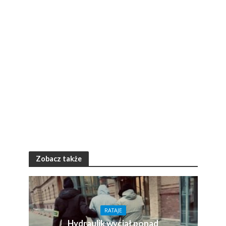
Zobacz także
RATAJE
Hydraulik wyciął ponad