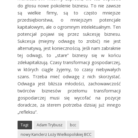
do głosu nowe pokolenie biznesu. To nie zawsze
są wielkie firmy, są to często mniejsze
przedsiębiorstwa, o mniejszym potencjale
kapitałowym, ale o ogromnym intelektualnym. Ten
potencjał pojawi się przez sukcesję biznesu.
Sukcesja (miejmy odwagę to zrobić) nie jest
alternatywą, jest koniecznością. Jeśli nam zabraknie
tej odwagi, to „stare” biznesy się w końcu
zdekapitalizują. Czasy transformacji gospodarczej,
w których ciągle żyjemy, to czasy niebywałych
szans. Trzeba mieć odwagę z nich skorzystać.
Odwaga jest bliższa młodości, zachowawczość
twórców biznesów przełomu transformacji
gospodarczej musi się wycofać na pozycje
doradcze, za sterem potrzeba dzisiaj już innego
„refleksu”.
Tagi:
Adam Trybusz
bcc
nowy Kanclerz Loży Wielkopolskiej BCC