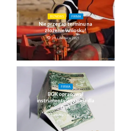
BIZNEWS
FIRMA
Nie przegap terminu na
złożenie wniosku!
29 Czerwca 2021
FIRMA
BGK opracował
instrumenty wsparcia dla
firm
20 Marca 2020