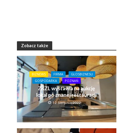
Zobacz także
BIZNEWS
FIRMA
GŁOSBIZNESU
GOSPODARKA
POZNAŃ
ZKZL wystawia na aukcję
lokal po znanej restauracji
12 Sierpnia 2022