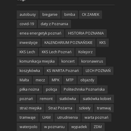
autobusy
bieganie
bimba
CK ZAMEK
covid-19
daty z Poznania
enea energetyk poznań
HISTORIA POZNANIA
inwestycje
KALENDARIUM POZNAŃSKIE
KKS
KKS Lech
KKS Lech Poznań
Kolejorz
komunikacja miejska
koncert
koronawirus
koszykówka
KS WARTA Poznań
LECH POZNAŃ
Malta
mecz
MPK
MTP
objazdy
piłka nożna
policja
Politechnika Poznańska
poznań
remont
siatkówka
siatkówka kobiet
straż miejska
Straż Pożarna
szkieły
tramwaj
tramwaje
UAM
utrudnienia
warta poznań
waterpolo
w poznaniu
wypadek
ZDM