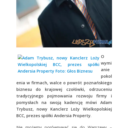
O
wymi
anie
pokol
enia w firmach, walce o powrót poznańskiego
biznesu do krajowej czołówki, odrzuceniu
tradycyjnego pojmowania rozwoju firmy i
pomysłach na swoją kadencję mówi Adam
Trybusz, nowy Kanclerz Loży Wielkopolskiej
BCC, prezes spółki Andersia Property
.
Nie możemy porównywać się do Warszawy –