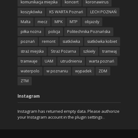
komunikacja miejska
koncert
koronawirus
koszykówka
KS WARTA Poznań
LECH POZNAŃ
Malta
mecz
MPK
MTP
objazdy
piłka nożna
policja
Politechnika Poznańska
poznań
remont
siatkówka
siatkówka kobiet
straż miejska
Straż Pożarna
szkieły
tramwaj
tramwaje
UAM
utrudnienia
warta poznań
waterpolo
w poznaniu
wypadek
ZDM
ZTM
Instagram
Instagram has returned empty data. Please authorize
your Instagram account in the
plugin settings
.