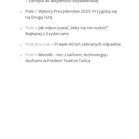
– zachęta do aktywności obywatelskiej
Piotr
o
Wybory Prezydenckie 2025: Przygotuj się
na Drugą Turę
Piotr
o
Jak odpoczywać, żeby się nie nudzić?
Najlepiej z Szydercami
Piotr Kroczak
o
Prawie 40 ton zebranych odpadów
Piotr
o
Monolit – noc z tańcem, technologią i
duchami w Polskim Teatrze Tańca