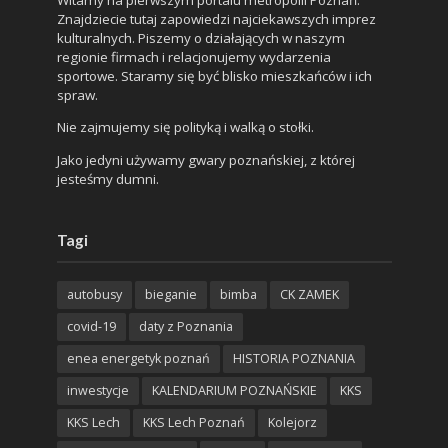
Znajdziecie tutaj zapowiedzi najciekawszych imprez
kulturalnych. Piszemy o działających w naszym
regionie firmach i relacjonujemy wydarzenia
sportowe. Staramy się być blisko mieszkańców i ich
spraw.
Nie zajmujemy się polityką i walką o stołki.
Jako jedyni używamy gwary poznańskiej, z której
jesteśmy dumni.
Tagi
autobusy
bieganie
bimba
CK ZAMEK
covid-19
daty z Poznania
enea energetyk poznań
HISTORIA POZNANIA
inwestycje
KALENDARIUM POZNAŃSKIE
KKS
KKS Lech
KKS Lech Poznań
Kolejorz