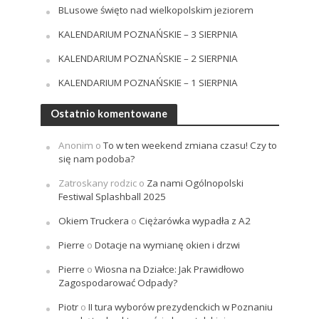
BLusowe święto nad wielkopolskim jeziorem
KALENDARIUM POZNAŃSKIE – 3 SIERPNIA
KALENDARIUM POZNAŃSKIE – 2 SIERPNIA
KALENDARIUM POZNAŃSKIE – 1 SIERPNIA
Ostatnio komentowane
Anonim
o
To w ten weekend zmiana czasu! Czy to
się nam podoba?
Zatroskany rodzic
o
Za nami Ogólnopolski
Festiwal Splashball 2025
Okiem Truckera
o
Ciężarówka wypadła z A2
Pierre
o
Dotacje na wymianę okien i drzwi
Pierre
o
Wiosna na Działce: Jak Prawidłowo
Zagospodarować Odpady?
Piotr
o
II tura wyborów prezydenckich w Poznaniu