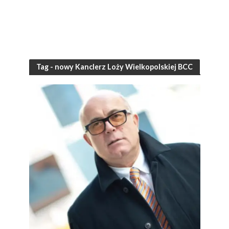
Tag - nowy Kanclerz Loży Wielkopolskiej BCC