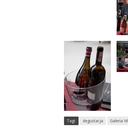
Tagi:
degustacja
Galeria M