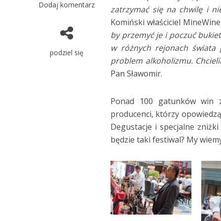
Dodaj komentarz
zatrzymać się na chwilę i ni
Komiński właściciel MineWin
by przemyć je i poczuć bukie
w różnych rejonach świata p
podziel się
problem alkoholizmu. Chciel
Pan Sławomir.
Ponad 100 gatunków win z 
producenci, którzy opowiedzą
Degustacje i specjalne zniżki
będzie taki festiwal? My wiem