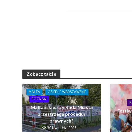
Zobacz także
MALTA
OSIEDLE WARSZAWSKIE
POZNAŃ
K
Maltańskie: czy Rada Miasta
Festiw
przestrzega procedur
prawnych?
30 Kwietnia 2025