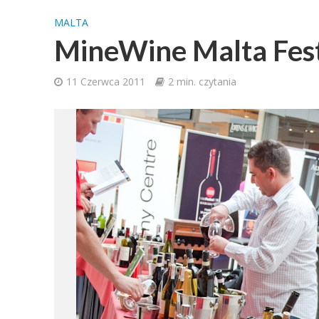
MALTA
MineWine Malta Fest
11 Czerwca 2011
2 min. czytania