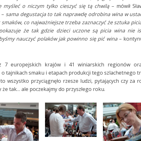
e myśleć o niczym tylko cieszyć się tą chwilą
– mówił Sła
e –
sama degustacja to tak naprawdę odrobina wina w usta
t smaków, co najważniejsze trzeba zaznaczyć że sztuka pici
okazuje że tak gdzie dzieci uczone są picia wina nie is
ibyśmy nauczyć polaków jak powinno się pić wina
– kontyn
7 europejskich krajów i 41 winiarskich regionów ora
 o tajnikach smaku i etapach produkcji tego szlachetnego t
 to wszystko przyciągnęło rzesze ludzi, pytających czy za r
y że tak… ale poczekajmy do przyszłego roku.