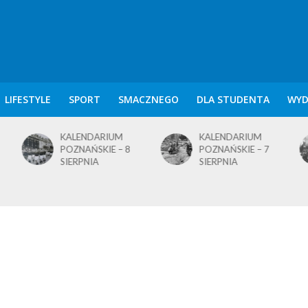
LIFESTYLE
SPORT
SMACZNEGO
DLA STUDENTA
WYD
KALENDARIUM
KALENDARIUM
POZNAŃSKIE – 8
POZNAŃSKIE – 7
SIERPNIA
SIERPNIA