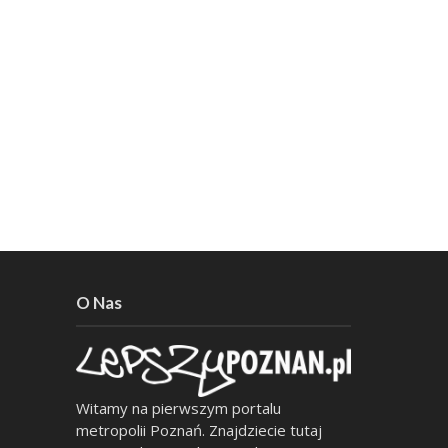
O Nas
Witamy na pierwszym portalu
metropolii Poznań. Znajdziecie tutaj