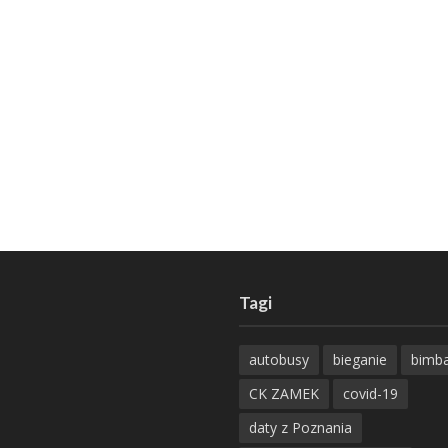
Tagi
autobusy
bieganie
bimb
CK ZAMEK
covid-19
daty z Poznania