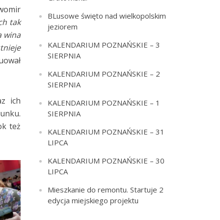
womir
BLusowe święto nad wielkopolskim
ch tak
jeziorem
a wina
KALENDARIUM POZNAŃSKIE – 3
tnieje
SIERPNIA
uował
KALENDARIUM POZNAŃSKIE – 2
SIERPNIA
z ich
KALENDARIUM POZNAŃSKIE – 1
runku.
SIERPNIA
ok też
KALENDARIUM POZNAŃSKIE – 31
LIPCA
KALENDARIUM POZNAŃSKIE – 30
LIPCA
Mieszkanie do remontu. Startuje 2
edycja miejskiego projektu