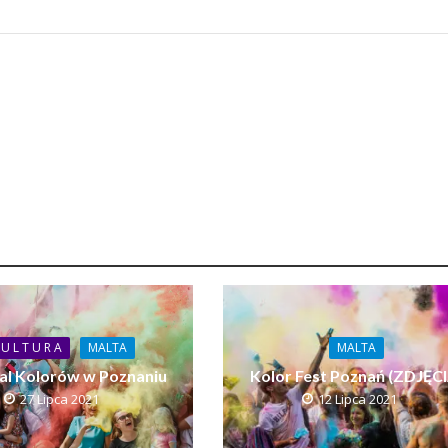
 U L T U R A
MALTA
MALTA
al Kolorów w Poznaniu
Kolor Fest Poznań (ZDJĘCI
27 Lipca 2021
12 Lipca 2021