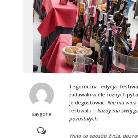
Tegoroczna edycja festiwal
zadawało wiele różnych pytań
je degustować.
Nie ma wina 
festiwalu –
każdy ma swój gu
saygone
pozostałych
.
Wino to sposób życia, pozw