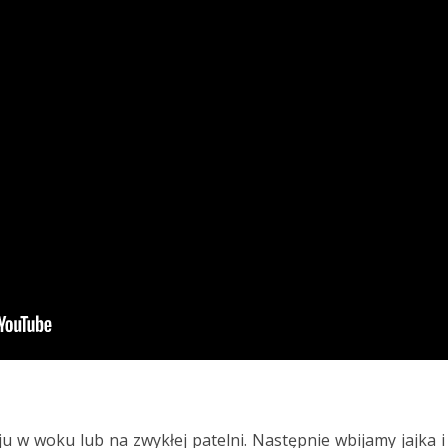
u w woku lub na zwykłej patelni. Następnie wbijamy jajka i