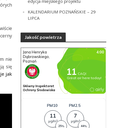
edycja miejskiego projektu
órych
KALENDARIUM POZNAŃSKIE – 29
LIPCA
wiście
ucerny
Jakość powietrza
em nie
ją się
je jak