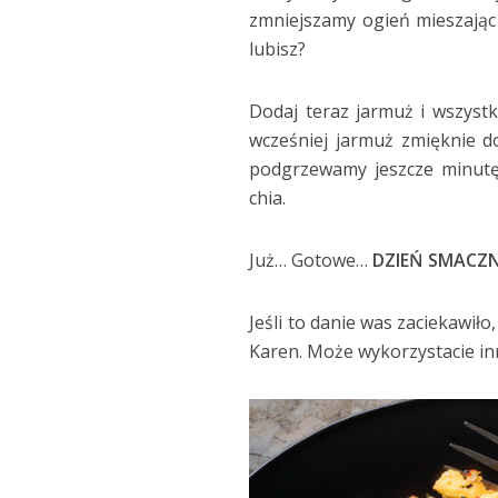
zmniejszamy ogień mieszając 
lubisz?
Dodaj teraz jarmuż i wszystk
wcześniej jarmuż zmięknie d
podgrzewamy jeszcze minutę
chia.
Już… Gotowe…
DZIEŃ SMACZ
Jeśli to danie was zaciekawi
Karen. Może wykorzystacie inn