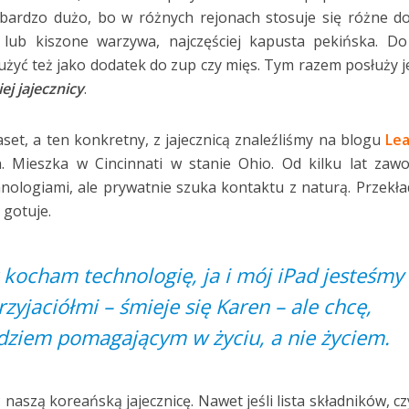
 bardzo dużo, bo w różnych rejonach stosuje się różne do
ub kiszone warzywa, najczęściej kapusta pekińska. Do
służyć też jako dodatek do zup czy mięs. Tym razem posłuży 
ej jajecznicy
.
aset, a ten konkretny, z jajecznicą znaleźliśmy na blogu
Lea
n. Mieszka w Cincinnati w stanie Ohio. Od kilku lat za
nologiami, ale prywatnie szuka kontaktu z naturą. Przekła
 gotuje.
 kocham technologię, ja i mój iPad jesteśmy
zyjaciółmi – śmieje się Karen – ale chcę,
dziem pomagającym w życiu, a nie życiem.
aszą koreańską jajecznicę. Nawet jeśli lista składników, cz