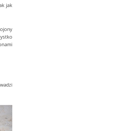
ak jak
rojony
zystko
ionami
owadzi