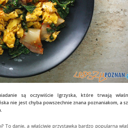
śniadanie są oczywiście Igrzyska, które trwają właś
ńska nie jest chyba powszechnie znana poznaniakom, a s
.
i
? To danie, a właściwie przystawka bardzo popularna wła