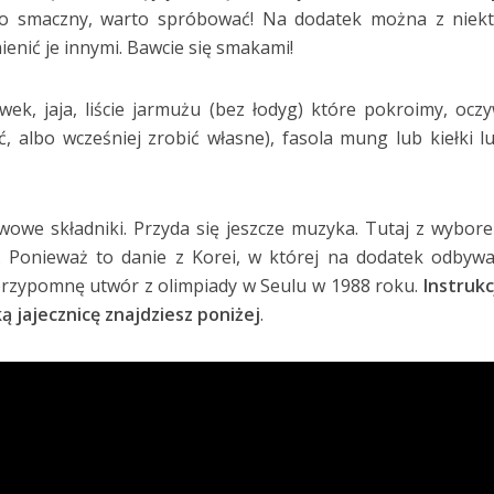
o smaczny, warto spróbować! Na dodatek można z niekt
enić je innymi. Bawcie się smakami!
wek, jaja, liście jarmużu (bez łodyg) które pokroimy, oczy
 albo wcześniej zrobić własne), fasola mung lub kiełki l
tawowe składniki. Przyda się jeszcze muzyka. Tutaj z wybor
 Ponieważ to danie z Korei, w której na dodatek odbywa
 przypomnę utwór z olimpiady w Seulu w 1988 roku.
Instrukc
 jajecznicę znajdziesz poniżej
.