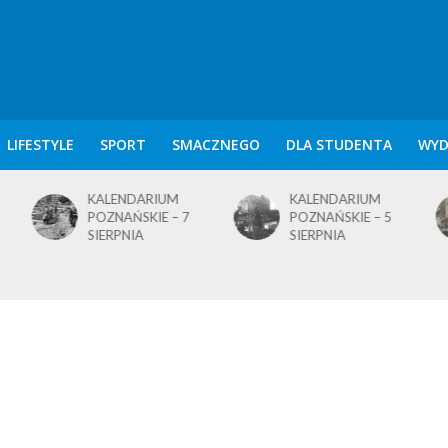
LIFESTYLE
SPORT
SMACZNEGO
DLA STUDENTA
WYD
KALENDARIUM
KALENDARIUM
POZNAŃSKIE – 5
POZNAŃSKIE – 4
SIERPNIA
SIERPNIA