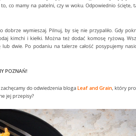
to, co mamy na patelni, czy w woku. Odpowiednio ścięte, t
o dobrze wymieszaj. Pilnuj, by się nie przypaliło. Gdy pok
odaj kimchi i kiełki. Można też dodać komosę ryżową. Ws
 lub dwie. Po podaniu na talerze całość posypujemy nas
NY POZNAŃ!
ło, zachęcamy do odwiedzenia bloga
Leaf and Grain
, który pr
e jej przepisy?