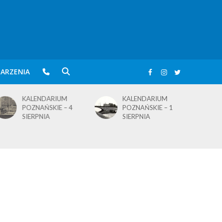
ARZENIA
KALENDARIUM
BLusowe święto nad
POZNAŃSKIE – 1
wielkopolskim
SIERPNIA
jeziorem