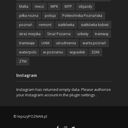
Malta
mecz
MPK
MTP
objazdy
piłka nożna
policja
Politechnika Poznańska
poznań
remont
siatkówka
siatkówka kobiet
straż miejska
Straż Pożarna
szkieły
tramwaj
tramwaje
UAM
utrudnienia
warta poznań
waterpolo
w poznaniu
wypadek
ZDM
ZTM
Instagram
Instagram has returned empty data. Please authorize
your Instagram account in the
plugin settings
.
© lepszyPOZNAN.pl