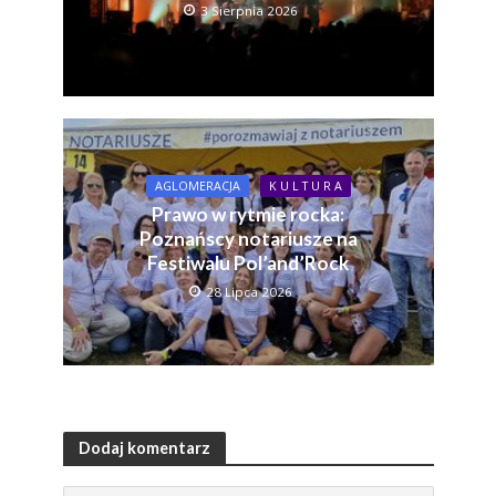
3 Sierpnia 2026
AGLOMERACJA
K U L T U R A
Prawo w rytmie rocka:
Poznańscy notariusze na
Festiwalu Pol’and’Rock
28 Lipca 2026
Dodaj komentarz