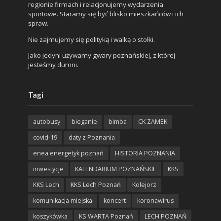
regionie firmach i relacjonujemy wydarzenia
sportowe. Staramy się być blisko mieszkańców i ich
spraw.
Nie zajmujemy się polityką i walką o stołki.
Jako jedyni używamy gwary poznańskiej, z której
jesteśmy dumni.
Tagi
autobusy
bieganie
bimba
CK ZAMEK
covid-19
daty z Poznania
enea energetyk poznań
HISTORIA POZNANIA
inwestycje
KALENDARIUM POZNAŃSKIE
KKS
KKS Lech
KKS Lech Poznań
Kolejorz
komunikacja miejska
koncert
koronawirus
koszykówka
KS WARTA Poznań
LECH POZNAŃ