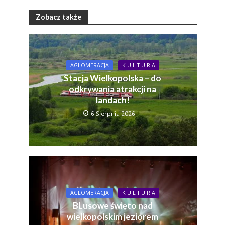
Zobacz także
AGLOMERACJA
K U L T U R A
Stacja Wielkopolska – do
odkrywania atrakcji na
landach!
6 Sierpnia 2026
AGLOMERACJA
K U L T U R A
BLusowe święto nad
wielkopolskim jeziorem