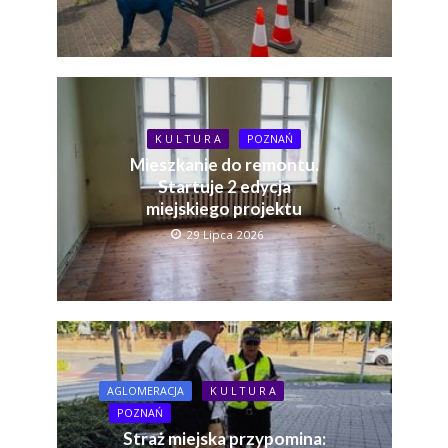
K U L T U R A
POZNAŃ
Mieszkanie do remontu.
Startuje 2 edycja
miejskiego projektu
29 Lipca 2026
AGLOMERACJA
K U L T U R A
POZNAŃ
Straż miejska przypomina: