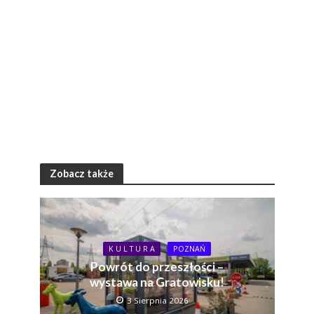
Zobacz także
K U L T U R A
POZNAŃ
Powrót do przeszłości –
wystawa na Gratowisku!
3 Sierpnia 2026