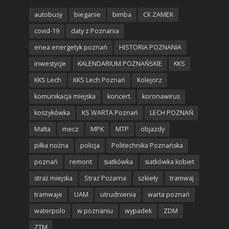
autobusy
bieganie
bimba
CK ZAMEK
covid-19
daty z Poznania
enea energetyk poznań
HISTORIA POZNANIA
inwestycje
KALENDARIUM POZNAŃSKIE
KKS
KKS Lech
KKS Lech Poznań
Kolejorz
komunikacja miejska
koncert
koronawirus
koszykówka
KS WARTA Poznań
LECH POZNAŃ
Malta
mecz
MPK
MTP
objazdy
piłka nożna
policja
Politechnika Poznańska
poznań
remont
siatkówka
siatkówka kobiet
straż miejska
Straż Pożarna
szkieły
tramwaj
tramwaje
UAM
utrudnienia
warta poznań
waterpolo
w poznaniu
wypadek
ZDM
ZTM