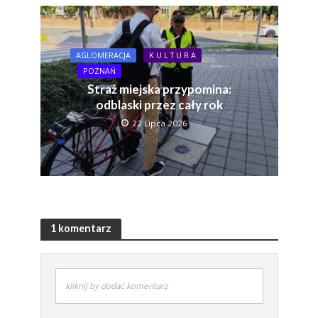
AGLOMERACJA
K U L T U R A
POZNAŃ
Straż miejska przypomina:
odblaski przez cały rok
22 Lipca 2026
1 komentarz
kliknij by dodać komentarz