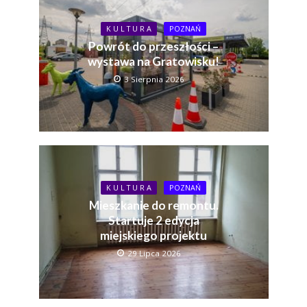
K U L T U R A
POZNAŃ
Powrót do przeszłości –
wystawa na Gratowisku!
3 Sierpnia 2026
K U L T U R A
POZNAŃ
Mieszkanie do remontu.
Startuje 2 edycja
miejskiego projektu
29 Lipca 2026