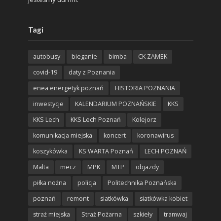
Tagi
autobusy
bieganie
bimba
CK ZAMEK
covid-19
daty z Poznania
enea energetyk poznań
HISTORIA POZNANIA
inwestycje
KALENDARIUM POZNAŃSKIE
KKS
KKS Lech
KKS Lech Poznań
Kolejorz
komunikacja miejska
koncert
koronawirus
koszykówka
KS WARTA Poznań
LECH POZNAŃ
Malta
mecz
MPK
MTP
objazdy
piłka nożna
policja
Politechnika Poznańska
poznań
remont
siatkówka
siatkówka kobiet
straż miejska
Straż Pożarna
szkieły
tramwaj