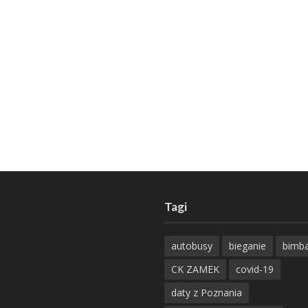
Tagi
autobusy
bieganie
bimb
CK ZAMEK
covid-19
daty z Poznania