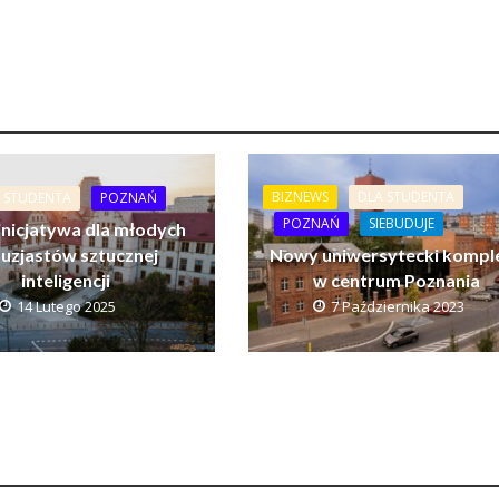
BIZNEWS
DLA STUDENTA
 STUDENTA
POZNAŃ
POZNAŃ
SIEBUDUJE
nicjatywa dla młodych
uzjastów sztucznej
Nowy uniwersytecki kompl
inteligencji
w centrum Poznania
14 Lutego 2025
7 Października 2023