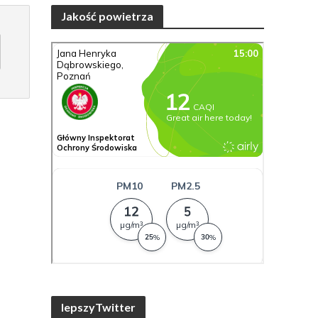
Jakość powietrza
lepszyTwitter