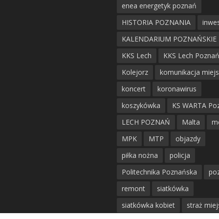
enea energetyk poznań
HISTORIA POZNANIA
inwes
KALENDARIUM POZNAŃSKIE
KKS Lech
KKS Lech Pozna
Kolejorz
komunikacja miej
koncert
koronawirus
koszykówka
KS WARTA Po
LECH POZNAŃ
Malta
m
MPK
MTP
objazdy
piłka nożna
policja
Politechnika Poznańska
po
remont
siatkówka
siatkówka kobiet
straż mie