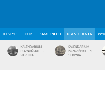
LIFESTYLE
SPORT
SMACZNEGO
DLA STUDENTA
WYD
KALENDARIUM
KALENDARIUM
POZNAŃSKIE – 5
POZNAŃSKIE – 4
SIERPNIA
SIERPNIA