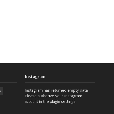
Instagram
Instagram has returned empty data.
a
Please authorize your Instagram
account in the
plugin settings
.