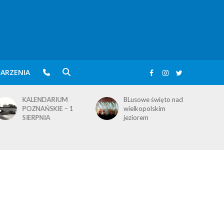
ARZENIA
KALENDARIUM
BLusowe święto nad
POZNAŃSKIE – 1
wielkopolskim
SIERPNIA
jeziorem