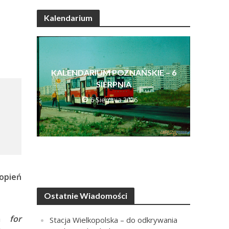
Kalendarium
KALENDARIUM POZNAŃSKIE – 6
SIERPNIA
6 Sierpnia 2026
topień
Ostatnie Wiadomości
a
for
Stacja Wielkopolska – do odkrywania