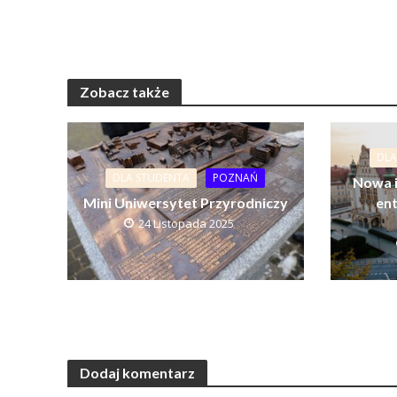
Zobacz także
DLA
DLA STUDENTA
POZNAŃ
Nowa i
Mini Uniwersytet Przyrodniczy
ent
24 Listopada 2025
Dodaj komentarz