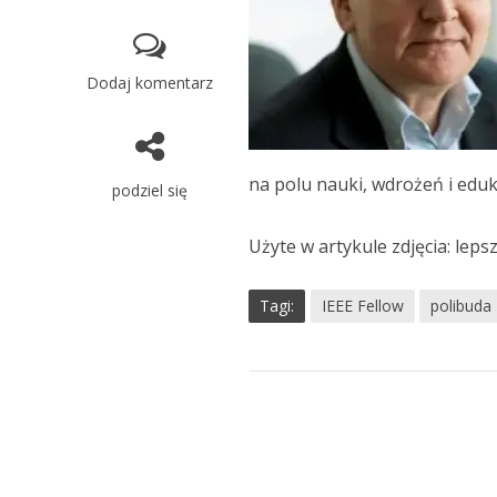
Dodaj komentarz
na polu nauki, wdrożeń i eduka
podziel się
Użyte w artykule zdjęcia: lep
Tagi:
IEEE Fellow
polibuda