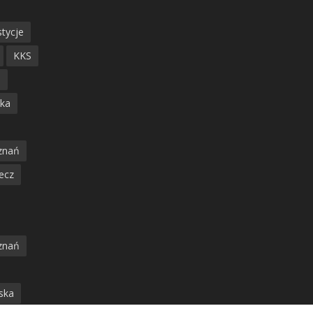
tycje
KKS
ń
ska
znań
ecz
znań
jska