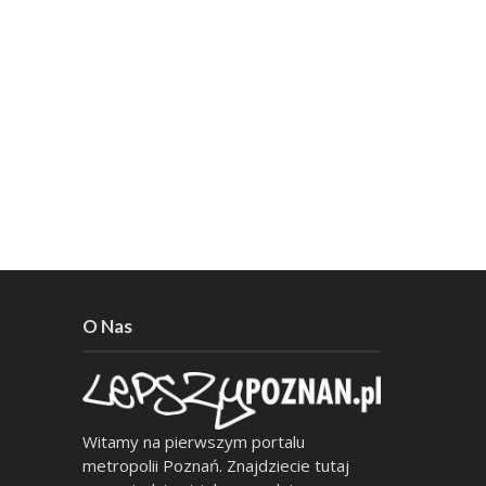
O Nas
Witamy na pierwszym portalu
metropolii Poznań. Znajdziecie tutaj