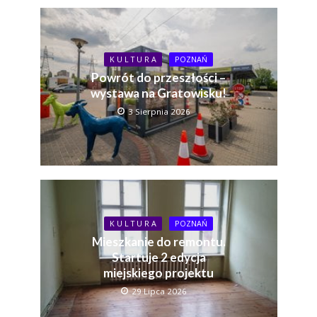
K U L T U R A
POZNAŃ
Powrót do przeszłości –
wystawa na Gratowisku!
3 Sierpnia 2026
K U L T U R A
POZNAŃ
Mieszkanie do remontu.
Startuje 2 edycja
miejskiego projektu
29 Lipca 2026