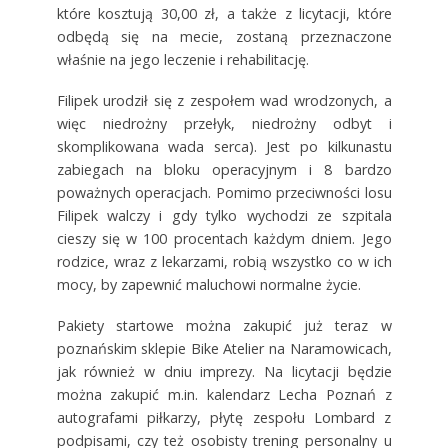
które kosztują 30,00 zł, a także z licytacji, które
odbędą się na mecie, zostaną przeznaczone
właśnie na jego leczenie i rehabilitację.
Filipek urodził się z zespołem wad wrodzonych, a
więc niedrożny przełyk, niedrożny odbyt i
skomplikowana wada serca). Jest po kilkunastu
zabiegach na bloku operacyjnym i 8 bardzo
poważnych operacjach. Pomimo przeciwności losu
Filipek walczy i gdy tylko wychodzi ze szpitala
cieszy się w 100 procentach każdym dniem. Jego
rodzice, wraz z lekarzami, robią wszystko co w ich
mocy, by zapewnić maluchowi normalne życie.
Pakiety startowe można zakupić już teraz w
poznańskim sklepie Bike Atelier na Naramowicach,
jak również w dniu imprezy. Na licytacji będzie
można zakupić m.in. kalendarz Lecha Poznań z
autografami piłkarzy, płytę zespołu Lombard z
podpisami, czy też osobisty trening personalny u