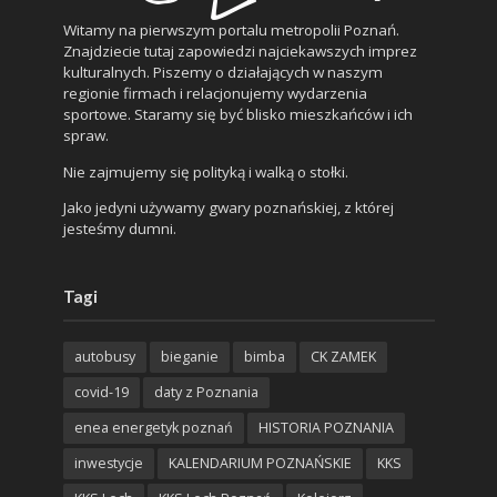
Witamy na pierwszym portalu metropolii Poznań.
Znajdziecie tutaj zapowiedzi najciekawszych imprez
kulturalnych. Piszemy o działających w naszym
regionie firmach i relacjonujemy wydarzenia
sportowe. Staramy się być blisko mieszkańców i ich
spraw.
Nie zajmujemy się polityką i walką o stołki.
Jako jedyni używamy gwary poznańskiej, z której
jesteśmy dumni.
Tagi
autobusy
bieganie
bimba
CK ZAMEK
covid-19
daty z Poznania
enea energetyk poznań
HISTORIA POZNANIA
inwestycje
KALENDARIUM POZNAŃSKIE
KKS