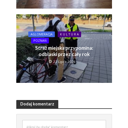
AGLOMERACJA
K U L T U R A
POZNAŃ
Straż miejska przypomina:
odblaski przez cały rok
22 Lipca 2026
Dodaj komentarz
kliknij by dodać komentarz