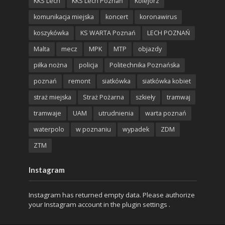
KKS Lech
KKS Lech Poznań
Kolejorz
komunikacja miejska
koncert
koronawirus
koszykówka
KS WARTA Poznań
LECH POZNAŃ
Malta
mecz
MPK
MTP
objazdy
piłka nożna
policja
Politechnika Poznańska
poznań
remont
siatkówka
siatkówka kobiet
straż miejska
Straż Pożarna
szkieły
tramwaj
tramwaje
UAM
utrudnienia
warta poznań
waterpolo
w poznaniu
wypadek
ZDM
ZTM
Instagram
Instagram has returned empty data. Please authorize
your Instagram account in the
plugin settings
.