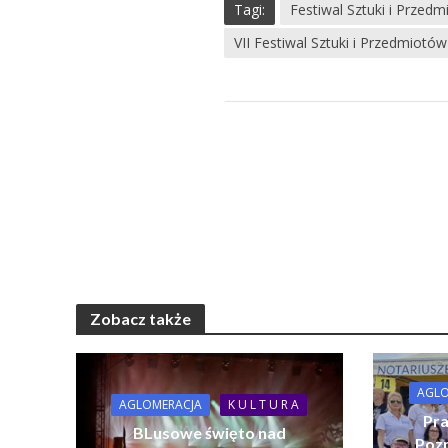
Tagi:
Festiwal Sztuki i Przed
VII Festiwal Sztuki i Przedmiotó
Zobacz także
AGLO
AGLOMERACJA
K U L T U R A
Pra
BLusowe święto nad
Pozn