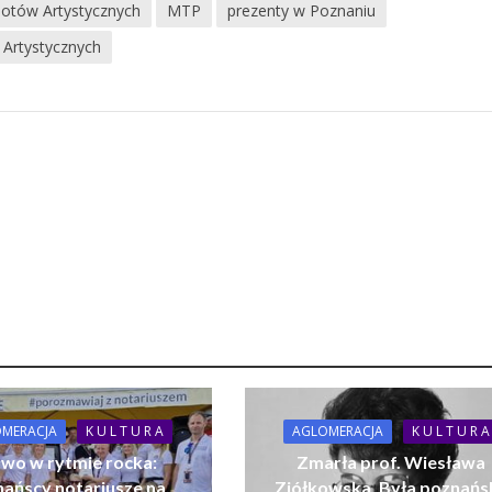
miotów Artystycznych
MTP
prezenty w Poznaniu
w Artystycznych
MERACJA
K U L T U R A
AGLOMERACJA
K U L T U R A
wo w rytmie rocka:
Zmarła prof. Wiesława
ańscy notariusze na
Ziółkowska. Była poznańs