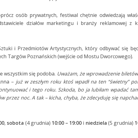
prócz osób prywatnych, festiwal chętnie odwiedzają właśc
dstawiciele działów marketingu i branży reklamowej z k
Sztuki i Przedmiotów Artystycznych, który odbywać się bę
ych Targów Poznańskich (wejście od Mostu Dworcowego).
ie wszystkim się podoba.
Uważam, że wprowadzenie biletów
Anna –
już w zeszłym roku ktoś wpadł na ten “świetny” po
ontynuować i tego roku. Szkoda, bo ja lubiłam wpadać tam
w przez noc. A tak – kicha, chyba, że zdecyduję się napcha
00
,
sobota
(4 grudnia)
10:00 – 19:00
i
niedziela
(5 grudnia)
1