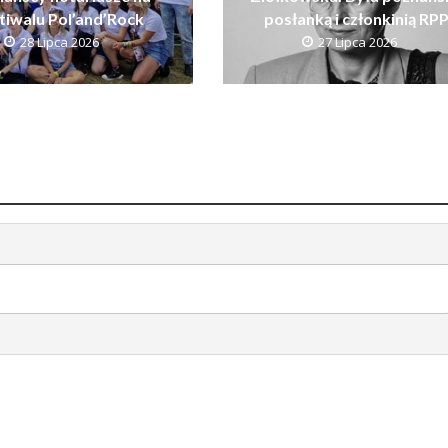
tiwalu Pol’and’Rock
posłanką i członkinią RP
28 Lipca 2026
27 Lipca 2026