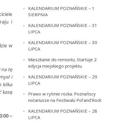
KALENDARIUM POZNAŃSKIE – 1
iciele
SIERPNIA
raju i
KALENDARIUM POZNAŃSKIE – 31
LIPCA
KALENDARIUM POZNAŃSKIE – 30
dzie w
LIPCA
Mieszkanie do remontu. Startuje 2
edycja miejskiego projektu
 na tę
KALENDARIUM POZNAŃSKIE – 29
mysł i
LIPCA
 kilka
ć kasę
Prawo w rytmie rocka: Poznańscy
notariusze na Festiwalu Pol’and’Rock
KALENDARIUM POZNAŃSKIE – 28
0:00 –
LIPCA