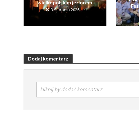
wielkopolskim jeziorem
Fes
3 Sierpnia 2026
Dodaj komentarz
kliknij by dodać komentarz