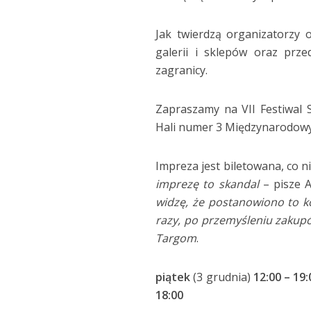
Jak twierdzą organizatorzy o
galerii i sklepów oraz prze
zagranicy.
Zapraszamy na VII Festiwal 
Hali numer 3 Międzynarodow
Impreza jest biletowana, co n
imprezę to skandal
– pisze 
widzę, że postanowiono to k
razy, po przemyśleniu zakupó
Targom
.
piątek
(3 grudnia)
12:00 – 19:
18:00