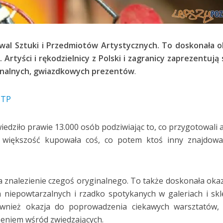
stiwal Sztuki i Przedmiotów Artystycznych. To doskonała o
 Artyści i rękodzielnicy z Polski i zagranicy zaprezentują
ginalnych, gwiazdkowych prezentów
.
edziło prawie 13.000 osób podziwiając to, co przygotowali a
a większość kupowała coś, co potem ktoś inny znajdowa
na znalezienie czegoś oryginalnego. To także doskonała okaz
niepowtarzalnych i rzadko spotykanych w galeriach i sk
ównież okazja do poprowadzenia ciekawych warsztatów, 
zeniem wśród zwiedzających.