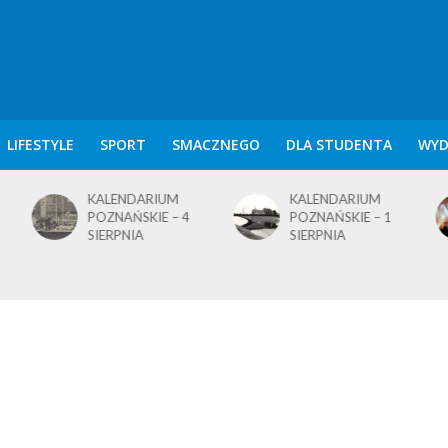
LIFESTYLE
SPORT
SMACZNEGO
DLA STUDENTA
WYD
KALENDARIUM
BLusowe święto nad
POZNAŃSKIE – 1
wielkopolskim
SIERPNIA
jeziorem