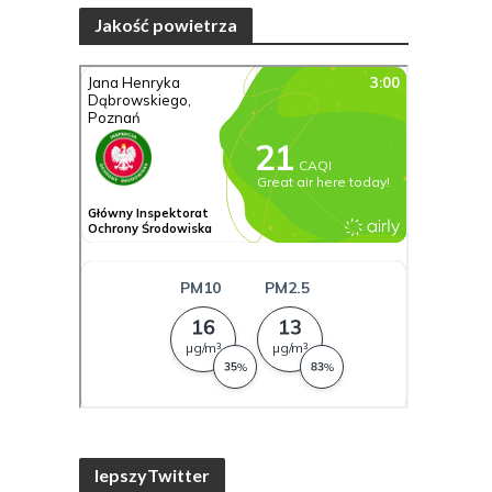
Jakość powietrza
lepszyTwitter