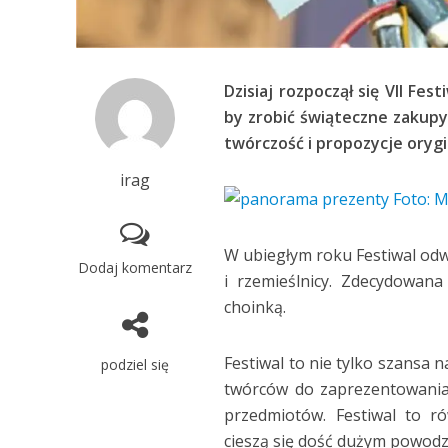
Dzisiaj rozpoczął się VII Fe
by zrobić świąteczne zakupy.
twórczość i propozycje ory
irag
W ubiegłym roku Festiwal odwi
Dodaj komentarz
i rzemieślnicy. Zdecydowan
choinką.
Festiwal to nie tylko szansa 
podziel się
twórców do zaprezentowania 
przedmiotów. Festiwal to r
cieszą się dość dużym powod