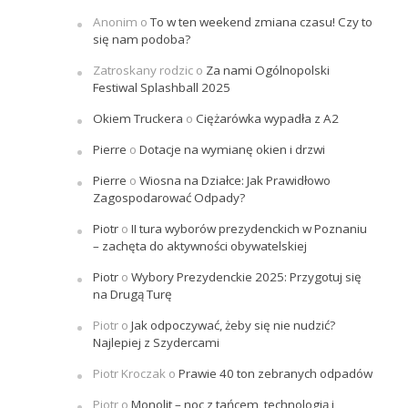
Anonim
o
To w ten weekend zmiana czasu! Czy to
się nam podoba?
Zatroskany rodzic
o
Za nami Ogólnopolski
Festiwal Splashball 2025
Okiem Truckera
o
Ciężarówka wypadła z A2
Pierre
o
Dotacje na wymianę okien i drzwi
Pierre
o
Wiosna na Działce: Jak Prawidłowo
Zagospodarować Odpady?
Piotr
o
II tura wyborów prezydenckich w Poznaniu
– zachęta do aktywności obywatelskiej
Piotr
o
Wybory Prezydenckie 2025: Przygotuj się
na Drugą Turę
Piotr
o
Jak odpoczywać, żeby się nie nudzić?
Najlepiej z Szydercami
Piotr Kroczak
o
Prawie 40 ton zebranych odpadów
Piotr
o
Monolit – noc z tańcem, technologią i