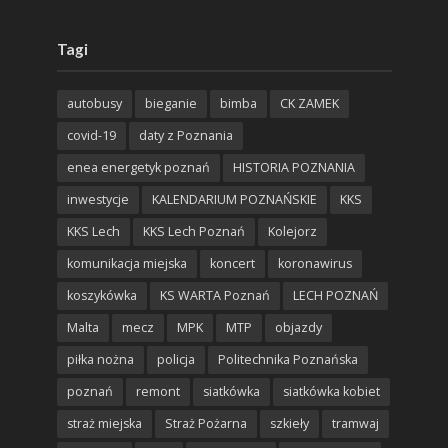
Tagi
autobusy
bieganie
bimba
CK ZAMEK
covid-19
daty z Poznania
enea energetyk poznań
HISTORIA POZNANIA
inwestycje
KALENDARIUM POZNAŃSKIE
KKS
KKS Lech
KKS Lech Poznań
Kolejorz
komunikacja miejska
koncert
koronawirus
koszykówka
KS WARTA Poznań
LECH POZNAŃ
Malta
mecz
MPK
MTP
objazdy
piłka nożna
policja
Politechnika Poznańska
poznań
remont
siatkówka
siatkówka kobiet
straż miejska
Straż Pożarna
szkieły
tramwaj