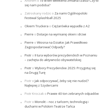
Anonim
o
To w ten weekend zmiana czasu! Czy to
się nam podoba?
Zatroskany rodzic
o
Za nami Ogólnopolski
Festiwal Splashball 2025
Okiem Truckera
o
Ciężarówka wypadła z A2
Pierre
o
Dotacje na wymianę okien i drzwi
Pierre
o
Wiosna na Działce: Jak Prawidłowo
Zagospodarować Odpady?
Piotr
o
II tura wyborów prezydenckich w Poznaniu
– zachęta do aktywności obywatelskiej
Piotr
o
Wybory Prezydenckie 2025: Przygotuj się
na Drugą Turę
Piotr
o
Jak odpoczywać, żeby się nie nudzić?
Najlepiej z Szydercami
Piotr Kroczak
o
Prawie 40 ton zebranych odpadów
Piotr
o
Monolit – noc z tańcem, technologią i
duchami w Polskim Teatrze Tańca