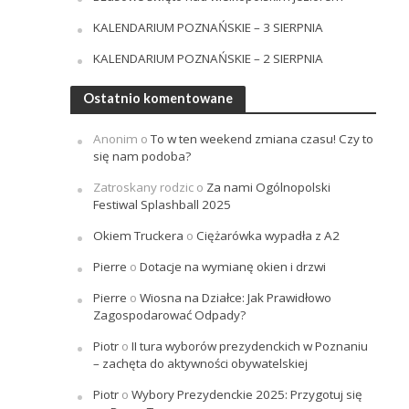
KALENDARIUM POZNAŃSKIE – 3 SIERPNIA
KALENDARIUM POZNAŃSKIE – 2 SIERPNIA
Ostatnio komentowane
Anonim
o
To w ten weekend zmiana czasu! Czy to
się nam podoba?
Zatroskany rodzic
o
Za nami Ogólnopolski
Festiwal Splashball 2025
Okiem Truckera
o
Ciężarówka wypadła z A2
Pierre
o
Dotacje na wymianę okien i drzwi
Pierre
o
Wiosna na Działce: Jak Prawidłowo
Zagospodarować Odpady?
Piotr
o
II tura wyborów prezydenckich w Poznaniu
– zachęta do aktywności obywatelskiej
Piotr
o
Wybory Prezydenckie 2025: Przygotuj się