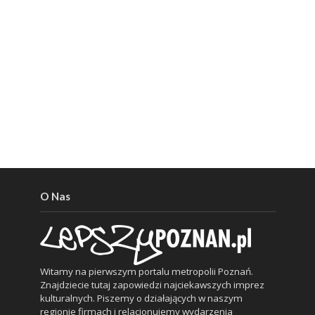
O Nas
Witamy na pierwszym portalu metropolii Poznań.
Znajdziecie tutaj zapowiedzi najciekawszych imprez
kulturalnych. Piszemy o działających w naszym
regionie firmach i relacjonujemy wydarzenia