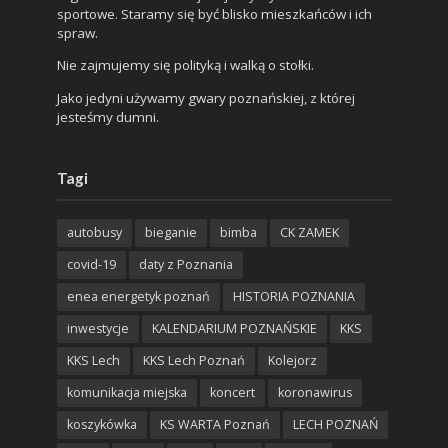
sportowe. Staramy się być blisko mieszkańców i ich
spraw.
Nie zajmujemy się polityką i walką o stołki.
Jako jedyni używamy gwary poznańskiej, z której
jesteśmy dumni.
Tagi
autobusy
bieganie
bimba
CK ZAMEK
covid-19
daty z Poznania
enea energetyk poznań
HISTORIA POZNANIA
inwestycje
KALENDARIUM POZNAŃSKIE
KKS
KKS Lech
KKS Lech Poznań
Kolejorz
komunikacja miejska
koncert
koronawirus
koszykówka
KS WARTA Poznań
LECH POZNAŃ