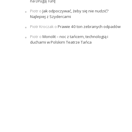
na Drugą Turę
Piotr
o
Jak odpoczywać, żeby się nie nudzić?
Najlepiej z Szydercami
Piotr Kroczak
o
Prawie 40 ton zebranych odpadów
Piotr
o
Monolit – noc z tańcem, technologią i
duchami w Polskim Teatrze Tańca