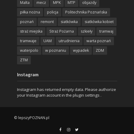
Malta
mecz
MPK
MTP
objazdy
piłka nożna
policja
Politechnika Poznańska
poznań
remont
siatkówka
siatkówka kobiet
straż miejska
Straż Pożarna
szkieły
tramwaj
tramwaje
UAM
utrudnienia
warta poznań
waterpolo
w poznaniu
wypadek
ZDM
ZTM
Instagram
Instagram has returned empty data. Please authorize
your Instagram account in the
plugin settings
.
© lepszyPOZNAN.pl