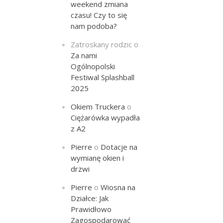
weekend zmiana
czasu! Czy to się
nam podoba?
Zatroskany rodzic
o
Za nami
Ogólnopolski
Festiwal Splashball
2025
Okiem Truckera
o
Ciężarówka wypadła
z A2
Pierre
o
Dotacje na
wymianę okien i
drzwi
Pierre
o
Wiosna na
Działce: Jak
Prawidłowo
Zagospodarować