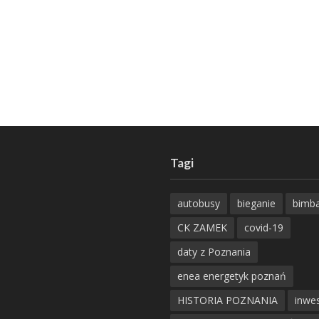
Tagi
autobusy
bieganie
bimb
CK ZAMEK
covid-19
daty z Poznania
enea energetyk poznań
HISTORIA POZNANIA
inwes