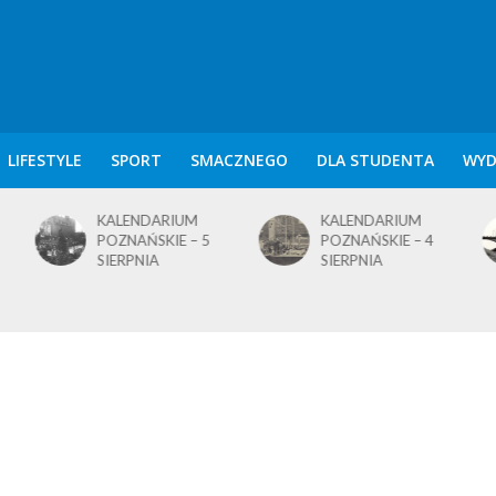
LIFESTYLE
SPORT
SMACZNEGO
DLA STUDENTA
WYD
KALENDARIUM
KALENDARIUM
POZNAŃSKIE – 5
POZNAŃSKIE – 4
SIERPNIA
SIERPNIA