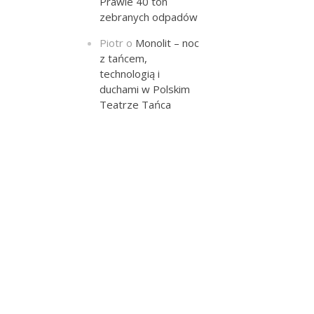
Prawie 40 ton
zebranych odpadów
Piotr
o
Monolit – noc
z tańcem,
technologią i
duchami w Polskim
Teatrze Tańca