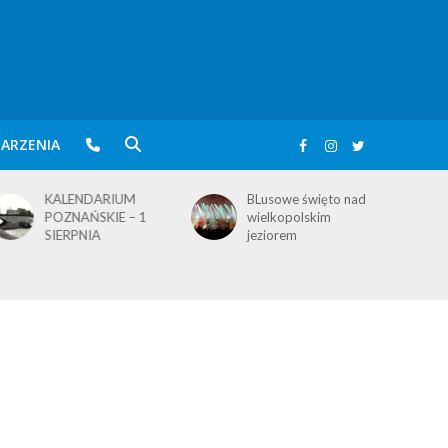
ARZENIA
KALENDARIUM
BLusowe święto nad
POZNAŃSKIE – 1
wielkopolskim
SIERPNIA
jeziorem