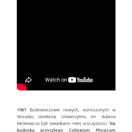
1987
Budowniczowie nowych, wznoszonych w
Morasku obiektów Uniwersytetu im. Adama
Mickiewicza byli świadkami miłej uroczystości.
Na
budynku przyszłego Collegium Physicum