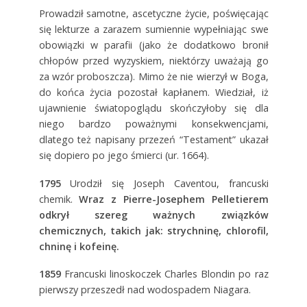
Prowadził samotne, ascetyczne życie, poświęcając
się lekturze a zarazem sumiennie wypełniając swe
obowiązki w parafii (jako że dodatkowo bronił
chłopów przed wyzyskiem, niektórzy uważają go
za wzór proboszcza). Mimo że nie wierzył w Boga,
do końca życia pozostał kapłanem. Wiedział, iż
ujawnienie światopoglądu skończyłoby się dla
niego bardzo poważnymi konsekwencjami,
dlatego też napisany przezeń “Testament” ukazał
się dopiero po jego śmierci (ur. 1664).
1795
Urodził się Joseph Caventou, francuski
chemik.
Wraz z Pierre-Josephem Pelletierem
odkrył szereg ważnych związków
chemicznych, takich jak: strychninę, chlorofil,
chninę i kofeinę.
1859
Francuski linoskoczek Charles Blondin po raz
pierwszy przeszedł nad wodospadem Niagara.