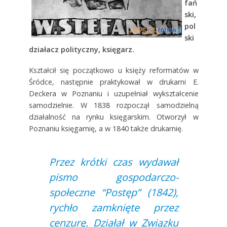
fań
ski,
pol
ski
działacz polityczny, księgarz.
Kształcił się początkowo u księży reformatów w
Śródce, następnie praktykował w drukarni E.
Deckera w Poznaniu i uzupełniał wykształcenie
samodzielnie. W 1838 rozpoczął samodzielną
działalność na rynku księgarskim. Otworzył w
Poznaniu księgarnię, a w 1840 także drukarnię.
Przez krótki czas wydawał
pismo gospodarczo-
społeczne “Postęp” (1842),
rychło zamknięte przez
cenzurę. Działał w Związku