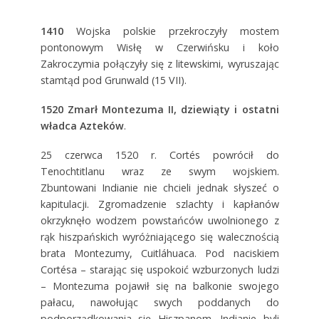
1410
Wojska polskie przekroczyły mostem
pontonowym Wisłę w Czerwińsku i koło
Zakroczymia połączyły się z litewskimi, wyruszając
stamtąd pod Grunwald (15 VII).
1520
Zmarł Montezuma II, dziewiąty i ostatni
władca Azteków
.
25 czerwca 1520 r. Cortés powrócił do
Tenochtitlanu wraz ze swym wojskiem.
Zbuntowani Indianie nie chcieli jednak słyszeć o
kapitulacji. Zgromadzenie szlachty i kapłanów
okrzyknęło wodzem powstańców uwolnionego z
rąk hiszpańskich wyróżniającego się walecznością
brata Montezumy, Cuitláhuaca. Pod naciskiem
Cortésa – starając się uspokoić wzburzonych ludzi
– Montezuma pojawił się na balkonie swojego
pałacu, nawołując swych poddanych do
podporządkowania się Hiszpanom. Indianie byli