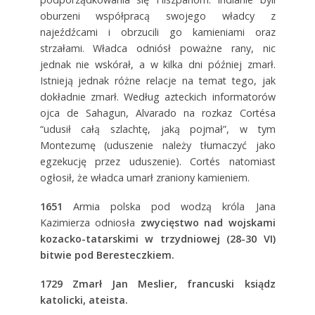
oburzeni współpracą swojego władcy z
najeźdźcami i obrzucili go kamieniami oraz
strzałami. Władca odniósł poważne rany, nic
jednak nie wskórał, a w kilka dni później zmarł.
Istnieją jednak różne relacje na temat tego, jak
dokładnie zmarł. Według azteckich informatorów
ojca de Sahagun, Alvarado na rozkaz Cortésa
“udusił całą szlachtę, jaką pojmał”, w tym
Montezumę (uduszenie należy tłumaczyć jako
egzekucję przez uduszenie). Cortés natomiast
ogłosił, że władca umarł zraniony kamieniem.
1651
Armia polska pod wodzą króla Jana
Kazimierza odniosła
zwycięstwo nad wojskami
kozacko-tatarskimi w trzydniowej (28-30 VI)
bitwie pod Beresteczkiem.
1729 Zmarł Jan Meslier, francuski ksiądz
katolicki, ateista.