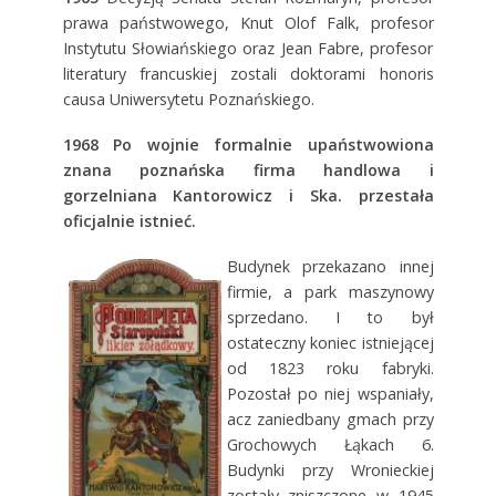
prawa państwowego, Knut Olof Falk, profesor
Instytutu Słowiańskiego oraz Jean Fabre, profesor
literatury francuskiej zostali doktorami honoris
causa Uniwersytetu Poznańskiego.
1968 Po wojnie formalnie upaństwowiona
znana poznańska firma handlowa i
gorzelniana Kantorowicz i Ska. przestała
oficjalnie istnieć.
Budynek przekazano innej
firmie, a park maszynowy
sprzedano. I to był
ostateczny koniec istniejącej
od 1823 roku fabryki.
Pozostał po niej wspaniały,
acz zaniedbany gmach przy
Grochowych Łąkach 6.
Budynki przy Wronieckiej
zostały zniszczone w 1945