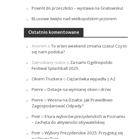
Powrót do przeszłości – wystawa na Gratowisku!
BLusowe święto nad wielkopolskim jeziorem
Ostatnio komentowane
Anonim
o
To w ten weekend zmiana czasu! Czy to
się nam podoba?
Zatroskany rodzic
o
Za nami Ogólnopolski
Festiwal Splashball 2025
Okiem Truckera
o
Ciężarówka wypadła z A2
Pierre
o
Dotacje na wymianę okien i drzwi
Pierre
o
Wiosna na Działce: Jak Prawidłowo
Zagospodarować Odpady?
Piotr
o
II tura wyborów prezydenckich w Poznaniu
– zachęta do aktywności obywatelskiej
Piotr
o
Wybory Prezydenckie 2025: Przygotuj się
na Drugą Turę