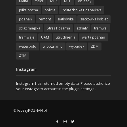
Malta
mecz
MPK
MTP
objazdy
piłka nożna
policja
Politechnika Poznańska
poznań
remont
siatkówka
siatkówka kobiet
straż miejska
Straż Pożarna
szkieły
tramwaj
tramwaje
UAM
utrudnienia
warta poznań
waterpolo
w poznaniu
wypadek
ZDM
ZTM
Instagram
Instagram has returned empty data. Please authorize
your Instagram account in the
plugin settings
.
© lepszyPOZNAN.pl