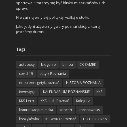
sportowe. Staramy się być blisko mieszkańców i ich
spraw.
Nie zajmujemy się polityką i walką o stołki.
Jako jedyni używamy gwary poznańskiej, z której
jesteśmy dumni.
Tagi
autobusy
bieganie
bimba
CK ZAMEK
covid-19
daty z Poznania
enea energetyk poznań
HISTORIA POZNANIA
inwestycje
KALENDARIUM POZNAŃSKIE
KKS
KKS Lech
KKS Lech Poznań
Kolejorz
komunikacja miejska
koncert
koronawirus
koszykówka
KS WARTA Poznań
LECH POZNAŃ