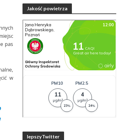
Jakość powietrza
nnych
miejsc
ie pas
alne,
ęcić w
o
ą
lepszyTwitter