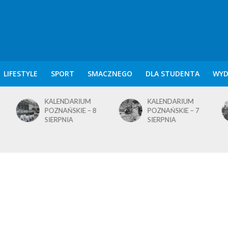
LIFESTYLE
SPORT
SMACZNEGO
DLA STUDENTA
WYD
KALENDARIUM
KALENDARIUM
POZNAŃSKIE – 8
POZNAŃSKIE – 7
SIERPNIA
SIERPNIA