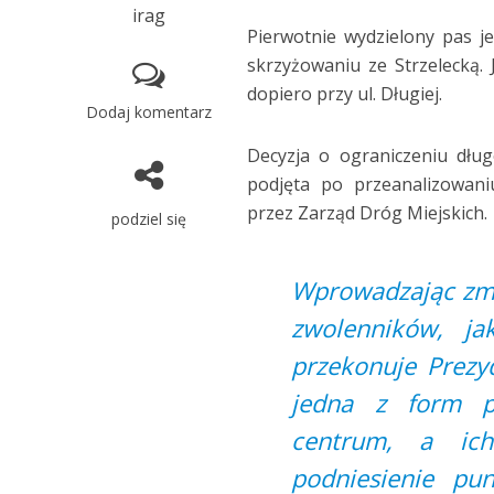
irag
Pierwotnie wydzielony pas je
skrzyżowaniu ze Strzelecką. 
dopiero przy ul. Długiej.
Dodaj komentarz
Decyzja o ograniczeniu dłu
podjęta po przeanalizowan
przez Zarząd Dróg Miejskich.
podziel się
Wprowadzając zm
zwolenników, ja
przekonuje Prezy
jedna z form pr
centrum, a ich
podniesienie pu