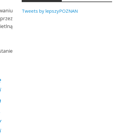
owaniu
Tweets by lepszyPOZNAN
 przez
ietlną
stanie
e
i
a
,
w
i