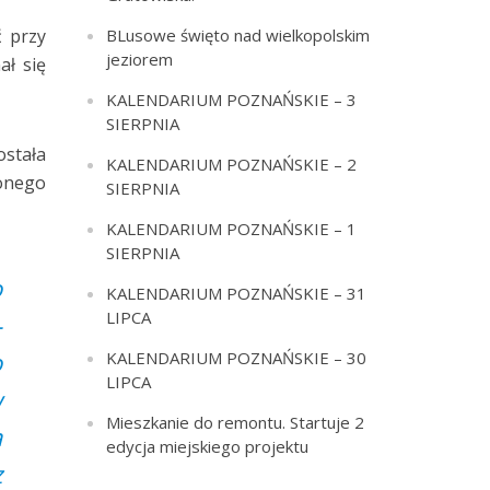
BLusowe święto nad wielkopolskim
ć przy
jeziorem
ał się
KALENDARIUM POZNAŃSKIE – 3
SIERPNIA
ostała
KALENDARIUM POZNAŃSKIE – 2
onego
SIERPNIA
KALENDARIUM POZNAŃSKIE – 1
SIERPNIA
o
KALENDARIUM POZNAŃSKIE – 31
LIPCA
–
o
KALENDARIUM POZNAŃSKIE – 30
LIPCA
w
Mieszkanie do remontu. Startuje 2
a
edycja miejskiego projektu
z