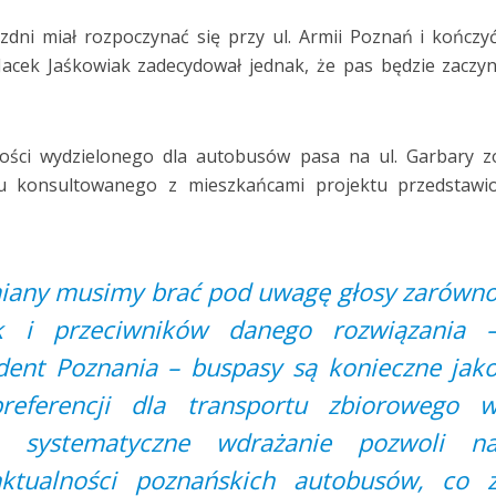
zdni miał rozpoczynać się przy ul. Armii Poznań i kończy
Jacek Jaśkowiak zadecydował jednak, że pas będzie zaczyn
gości wydzielonego dla autobusów pasa na ul. Garbary z
iu konsultowanego z mieszkańcami projektu przedstawi
iany musimy brać pod uwagę głosy zarówn
k i przeciwników danego rozwiązania 
dent Poznania – buspasy są konieczne jak
eferencji dla transportu zbiorowego 
 systematyczne wdrażanie pozwoli n
nktualności poznańskich autobusów, co 