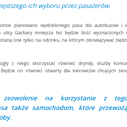
częstszego ich wyboru przez pasażerów.
wotnie planowano wydzielonego pasa dla autobusów i i
ulicy Garbary mniejsza też będzie ilość wyznaczonych 
staną one tylko na odcinku, na którym obowiązywać będz
ły z niego skorzystać również dryndy, służby komun
i. Będzie on również otwarty dla kierowców chcących skr
 zezwolenie na korzystanie z teg
asa także samochodom, które przewoż
oby
.