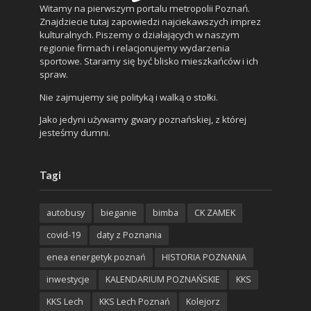
Witamy na pierwszym portalu metropolii Poznań.
Znajdziecie tutaj zapowiedzi najciekawszych imprez
kulturalnych. Piszemy o działających w naszym
regionie firmach i relacjonujemy wydarzenia
sportowe. Staramy się być blisko mieszkańców i ich
spraw.
Nie zajmujemy się polityką i walką o stołki.
Jako jedyni używamy gwary poznańskiej, z której
jesteśmy dumni.
Tagi
autobusy
bieganie
bimba
CK ZAMEK
covid-19
daty z Poznania
enea energetyk poznań
HISTORIA POZNANIA
inwestycje
KALENDARIUM POZNAŃSKIE
KKS
KKS Lech
KKS Lech Poznań
Kolejorz