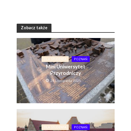
Zobacz także
DLA STUDENTA
POZNAŃ
Mini Uniwersytet
Przyrodniczy
24 Listopada 2025
DLA STUDENTA
POZNAŃ