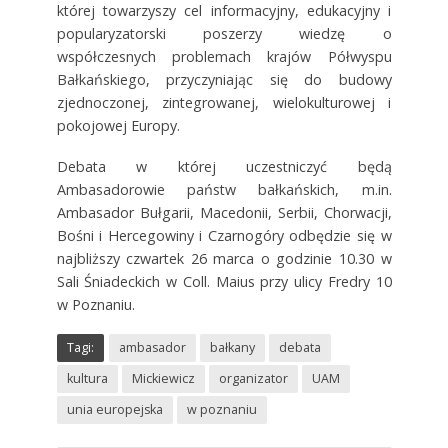
której towarzyszy cel informacyjny, edukacyjny i
popularyzatorski poszerzy wiedzę o
współczesnych problemach krajów Półwyspu
Bałkańskiego, przyczyniając się do budowy
zjednoczonej, zintegrowanej, wielokulturowej i
pokojowej Europy.
Debata w której uczestniczyć będą
Ambasadorowie państw bałkańskich, m.in.
Ambasador Bułgarii, Macedonii, Serbii, Chorwacji,
Bośni i Hercegowiny i Czarnogóry odbędzie się w
najbliższy czwartek 26 marca o godzinie 10.30 w
Sali Śniadeckich w Coll. Maius przy ulicy Fredry 10
w Poznaniu.
Tagi:
ambasador
bałkany
debata
kultura
Mickiewicz
organizator
UAM
unia europejska
w poznaniu