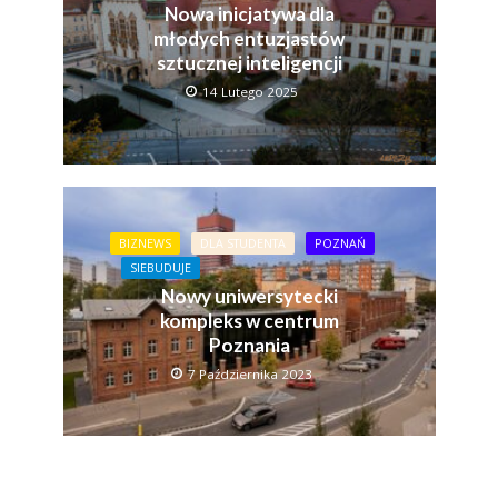
Nowa inicjatywa dla
młodych entuzjastów
sztucznej inteligencji
14 Lutego 2025
BIZNEWS
DLA STUDENTA
POZNAŃ
SIEBUDUJE
Nowy uniwersytecki
kompleks w centrum
Poznania
7 Października 2023