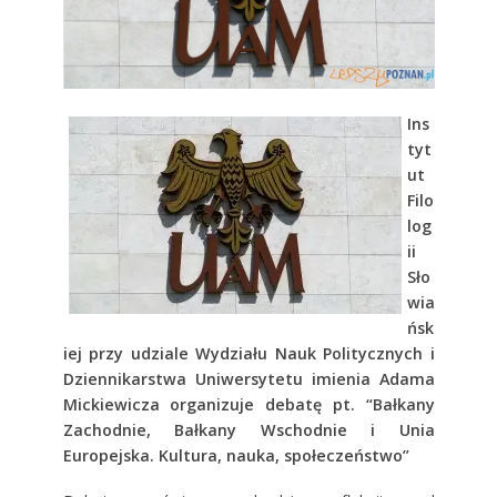
Ins
tyt
ut
Filo
log
ii
Sło
wia
ńsk
iej przy udziale Wydziału Nauk Politycznych i
Dziennikarstwa Uniwersytetu imienia Adama
Mickiewicza organizuje debatę pt. “Bałkany
Zachodnie, Bałkany Wschodnie i Unia
Europejska. Kultura, nauka, społeczeństwo”