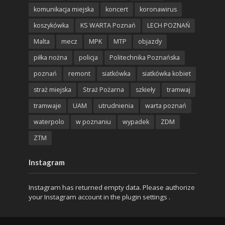
komunikacja miejska
koncert
koronawirus
koszykówka
KS WARTA Poznań
LECH POZNAŃ
Malta
mecz
MPK
MTP
objazdy
piłka nożna
policja
Politechnika Poznańska
poznań
remont
siatkówka
siatkówka kobiet
straż miejska
Straż Pożarna
szkieły
tramwaj
tramwaje
UAM
utrudnienia
warta poznań
waterpolo
w poznaniu
wypadek
ZDM
ZTM
Instagram
Instagram has returned empty data. Please authorize
your Instagram account in the
plugin settings
.