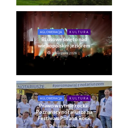
AGLOMERACJA
K U L T U R A
BLusowe święto nad
wielkopolskim jeziorem
3 Sierpnia 2026
AGLOMERACJA
K U L T U R A
Prawo w rytmie rocka:
Poznańscy notariusze na
Festiwalu Pol’and’Rock
28 Lipca 2026