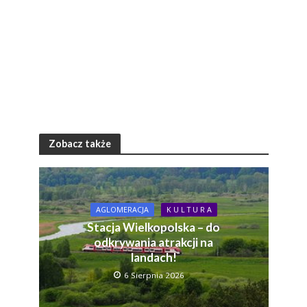
Zobacz także
AGLOMERACJA
K U L T U R A
Stacja Wielkopolska – do
odkrywania atrakcji na
landach!
6 Sierpnia 2026