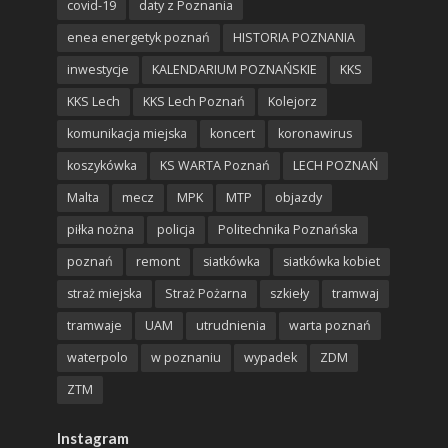
covid-19
daty z Poznania
enea energetyk poznań
HISTORIA POZNANIA
inwestycje
KALENDARIUM POZNAŃSKIE
KKS
KKS Lech
KKS Lech Poznań
Kolejorz
komunikacja miejska
koncert
koronawirus
koszykówka
KS WARTA Poznań
LECH POZNAŃ
Malta
mecz
MPK
MTP
objazdy
piłka nożna
policja
Politechnika Poznańska
poznań
remont
siatkówka
siatkówka kobiet
straż miejska
Straż Pożarna
szkieły
tramwaj
tramwaje
UAM
utrudnienia
warta poznań
waterpolo
w poznaniu
wypadek
ZDM
ZTM
Instagram