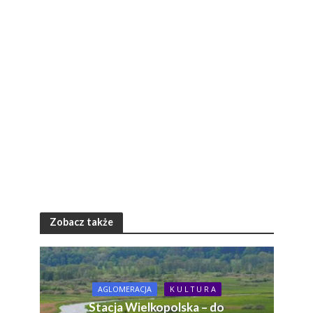
Zobacz także
AGLOMERACJA
K U L T U R A
Stacja Wielkopolska – do