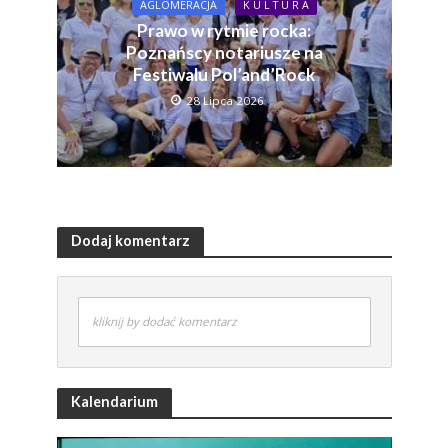
AGLOMERACJA
K U L T U R A
Prawo w rytmie rocka:
Poznańscy notariusze na
Festiwalu Pol’and’Rock
28 Lipca 2026
Dodaj komentarz
kliknij by dodać komentarz
Kalendarium