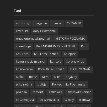
Tagi
autobusy
bieganie
bimba
CK ZAMEK
covid-19
daty z Poznania
enea energetyk poznań
HISTORIA POZNANIA
inwestycje
KALENDARIUM POZNAŃSKIE
KKS
KKS Lech
KKS Lech Poznań
Kolejorz
komunikacja miejska
koncert
koronawirus
koszykówka
KS WARTA Poznań
LECH POZNAŃ
Malta
mecz
MPK
MTP
objazdy
piłka nożna
policja
Politechnika Poznańska
poznań
remont
siatkówka
siatkówka kobiet
straż miejska
Straż Pożarna
szkieły
tramwaj