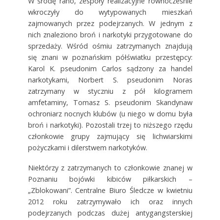
W środę rano, zespoły realizacyjne równocześnie
wkroczyły do wytypowanych mieszkań
zajmowanych przez podejrzanych. W jednym z
nich znaleziono broń i narkotyki przygotowane do
sprzedaży. Wśród ośmiu zatrzymanych znajdują
się znani w poznańskim półświatku przestępcy:
Karol K. pseudonim Carlos sądzony za handel
narkotykami, Norbert S. pseudonim Noras
zatrzymany w styczniu z pół kilogramem
amfetaminy, Tomasz S. pseudonim Skandynaw
ochroniarz nocnych klubów (u niego w domu była
broń i narkotyki). Pozostali trzej to niższego rzędu
członkowie grupy zajmujący się lichwiarskimi
pożyczkami i dilerstwem narkotyków.
Niektórzy z zatrzymanych to członkowie znanej w
Poznaniu bojówki kibiców piłkarskich –
„Zblokowani”. Centralne Biuro Śledcze w kwietniu
2012 roku zatrzymywało ich oraz innych
podejrzanych podczas dużej antygangsterskiej