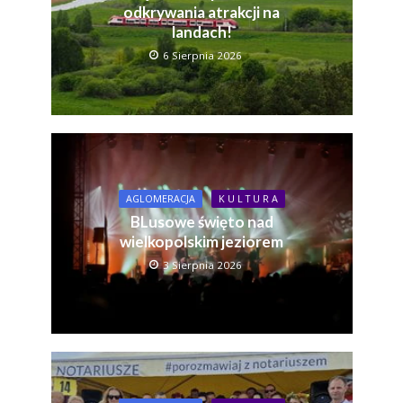
odkrywania atrakcji na
landach!
6 Sierpnia 2026
AGLOMERACJA
K U L T U R A
BLusowe święto nad
wielkopolskim jeziorem
3 Sierpnia 2026