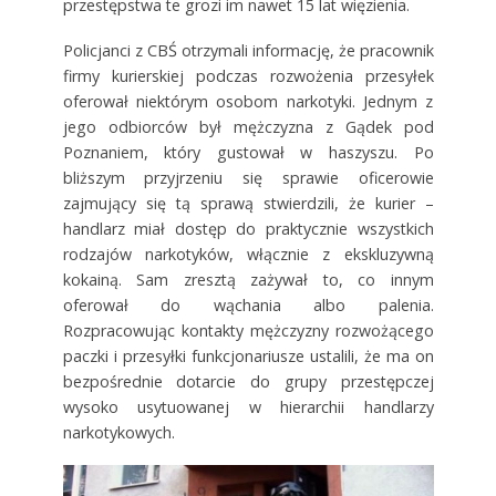
przestępstwa te grozi im nawet 15 lat więzienia.
Policjanci z CBŚ otrzymali informację, że pracownik
firmy kurierskiej podczas rozwożenia przesyłek
oferował niektórym osobom narkotyki. Jednym z
jego odbiorców był mężczyzna z Gądek pod
Poznaniem, który gustował w haszyszu. Po
bliższym przyjrzeniu się sprawie oficerowie
zajmujący się tą sprawą stwierdzili, że kurier –
handlarz miał dostęp do praktycznie wszystkich
rodzajów narkotyków, włącznie z ekskluzywną
kokainą. Sam zresztą zażywał to, co innym
oferował do wąchania albo palenia.
Rozpracowując kontakty mężczyzny rozwożącego
paczki i przesyłki funkcjonariusze ustalili, że ma on
bezpośrednie dotarcie do grupy przestępczej
wysoko usytuowanej w hierarchii handlarzy
narkotykowych.