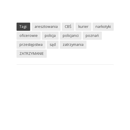
Tagi:
aresztowania
CBŚ
kurier
narkotyki
oficerowie
policja
policjanci
poznań
przestępstwa
sąd
zatrzymania
ZATRZYMANIE