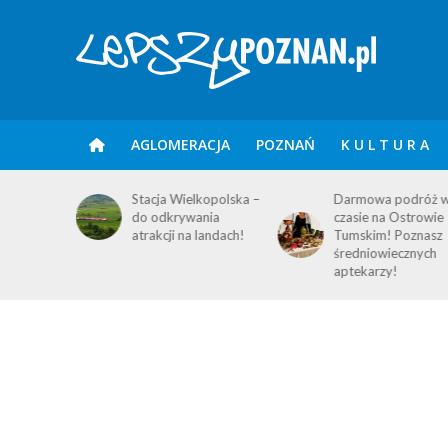
AGLOMERACJA
POZNAŃ
K U L T U R A
IUM
Stacja Wielkopolska –
Darmowa podróż 
E – 6
do odkrywania
czasie na Ostrowie
atrakcji na landach!
Tumskim! Poznasz
średniowiecznych
aptekarzy!