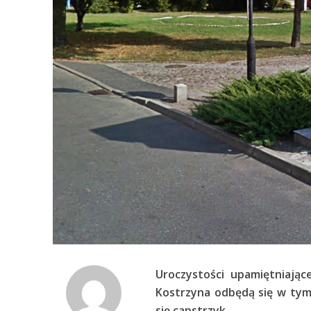
Uroczystości upamiętniają
Kostrzyna odbędą się w tym 
się capstrzyk
.