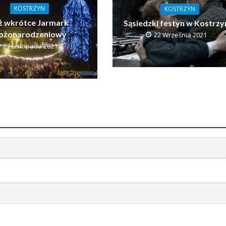
KOSTRZYN
KOSTRZYN
ż wkrótce Jarmark
Sąsiedzki festyn w Kostrzy
ożonarodzeniowy
22 Września 2021
27 Listopada 2021