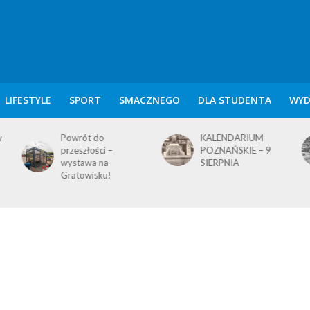
LIFESTYLE
SPORT
SMACZNEGO
DLA STUDENTA
WYD
w
Powrót do
KALENDARIUM
przeszłości –
POZNAŃSKIE – 9
wystawa na
SIERPNIA
Gratowisku!