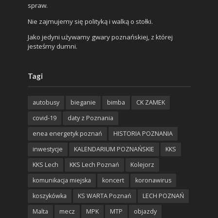
spraw.
Nie zajmujemy się polityką i walką o stołki.
Jako jedyni używamy gwary poznańskiej, z której
jesteśmy dumni.
Tagi
autobusy
bieganie
bimba
CK ZAMEK
covid-19
daty z Poznania
enea energetyk poznań
HISTORIA POZNANIA
inwestycje
KALENDARIUM POZNAŃSKIE
KKS
KKS Lech
KKS Lech Poznań
Kolejorz
komunikacja miejska
koncert
koronawirus
koszykówka
KS WARTA Poznań
LECH POZNAŃ
Malta
mecz
MPK
MTP
objazdy