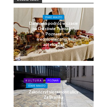
STARE MIASTO
Darmowa podróż w czasie
na Ostrowie Tumskim!
Poznasz
średniowiecznych
aptekarzy!
5 Sierpnia 2026
K U L T U R A
POZNAŃ
STARE MIASTO
Zakończył się remont ulicy
Za Bramką
26 Czerwca 2026