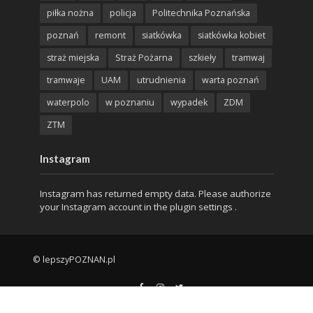
piłka nożna
policja
Politechnika Poznańska
poznań
remont
siatkówka
siatkówka kobiet
straż miejska
Straż Pożarna
szkieły
tramwaj
tramwaje
UAM
utrudnienia
warta poznań
waterpolo
w poznaniu
wypadek
ZDM
ZTM
Instagram
Instagram has returned empty data. Please authorize
your Instagram account in the
plugin settings
.
© lepszyPOZNAN.pl