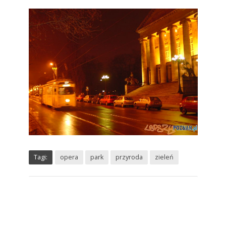
Tagi:
opera
park
przyroda
zieleń