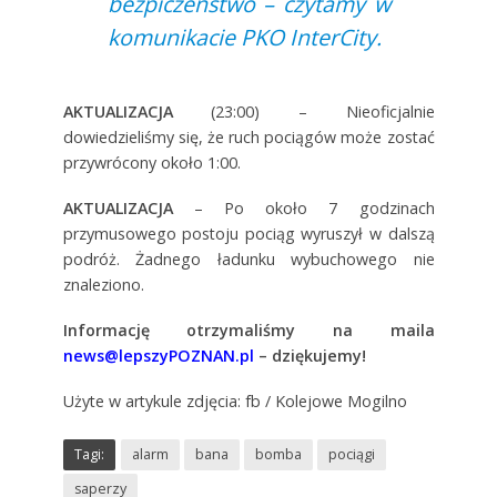
bezpiczeństwo – czytamy w
komunikacie PKO InterCity.
AKTUALIZACJA
(23:00) – Nieoficjalnie
dowiedzieliśmy się, że ruch pociągów może zostać
przywrócony około 1:00.
AKTUALIZACJA
– Po około 7 godzinach
przymusowego postoju pociąg wyruszył w dalszą
podróż. Żadnego ładunku wybuchowego nie
znaleziono.
Informację otrzymaliśmy na maila
news@lepszyPOZNAN.pl
– dziękujemy!
Użyte w artykule zdjęcia: fb / Kolejowe Mogilno
Tagi:
alarm
bana
bomba
pociągi
saperzy