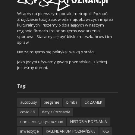
Witamy na pierwszym portalu metropolii Poznań.
Znajdziecie tutaj zapowiedzi najciekawszych imprez
kulturalnych. Piszemy o działających w naszym
regionie firmach i relacjonujemy wydarzenia
sportowe. Staramy się być blisko mieszkańców i ich
spraw.
Nie zajmujemy się polityką i walką o stołki.
Jako jedyni używamy gwary poznańskiej, z której
jesteśmy dumni.
Tagi
autobusy
bieganie
bimba
CK ZAMEK
covid-19
daty z Poznania
enea energetyk poznań
HISTORIA POZNANIA
inwestycje
KALENDARIUM POZNAŃSKIE
KKS