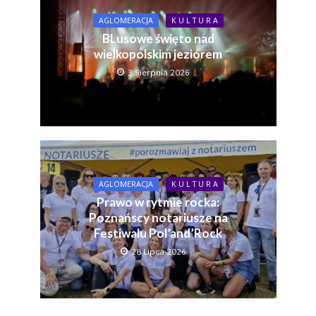
AGLOMERACJA
K U L T U R A
BLusowe święto nad
wielkopolskim jeziorem
3 Sierpnia 2026
AGLOMERACJA
K U L T U R A
Prawo w rytmie rocka:
Poznańscy notariusze na
Festiwalu Pol’and’Rock
28 Lipca 2026