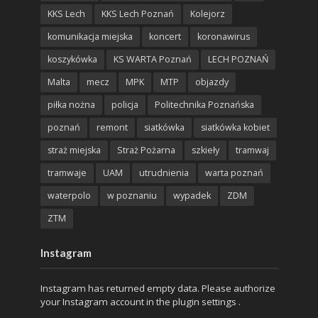
KKS Lech
KKS Lech Poznań
Kolejorz
komunikacja miejska
koncert
koronawirus
koszykówka
KS WARTA Poznań
LECH POZNAŃ
Malta
mecz
MPK
MTP
objazdy
piłka nożna
policja
Politechnika Poznańska
poznań
remont
siatkówka
siatkówka kobiet
straż miejska
Straż Pożarna
szkieły
tramwaj
tramwaje
UAM
utrudnienia
warta poznań
waterpolo
w poznaniu
wypadek
ZDM
ZTM
Instagram
Instagram has returned empty data. Please authorize
your Instagram account in the
plugin settings
.