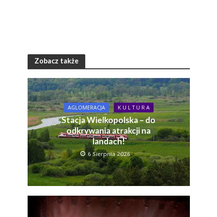
Zobacz także
AGLOMERACJA
K U L T U R A
Stacja Wielkopolska – do
odkrywania atrakcji na
landach!
6 Sierpnia 2026