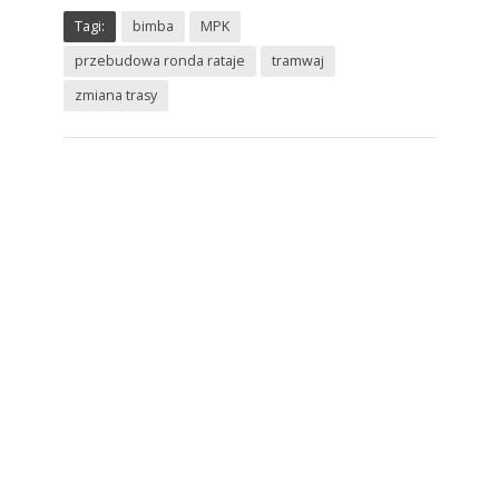
Tagi:
bimba
MPK
przebudowa ronda rataje
tramwaj
zmiana trasy