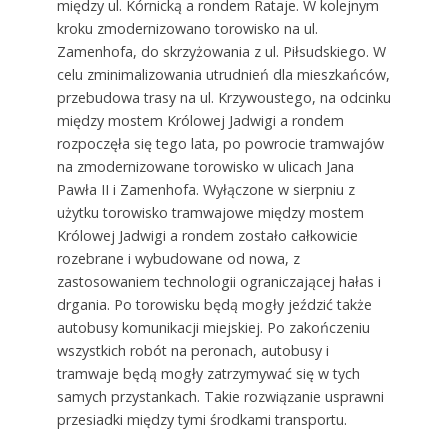
między ul. Kórnicką a rondem Rataje. W kolejnym
kroku zmodernizowano torowisko na ul.
Zamenhofa, do skrzyżowania z ul. Piłsudskiego. W
celu zminimalizowania utrudnień dla mieszkańców,
przebudowa trasy na ul. Krzywoustego, na odcinku
między mostem Królowej Jadwigi a rondem
rozpoczęła się tego lata, po powrocie tramwajów
na zmodernizowane torowisko w ulicach Jana
Pawła II i Zamenhofa. Wyłączone w sierpniu z
użytku torowisko tramwajowe między mostem
Królowej Jadwigi a rondem zostało całkowicie
rozebrane i wybudowane od nowa, z
zastosowaniem technologii ograniczającej hałas i
drgania. Po torowisku będą mogły jeździć także
autobusy komunikacji miejskiej. Po zakończeniu
wszystkich robót na peronach, autobusy i
tramwaje będą mogły zatrzymywać się w tych
samych przystankach. Takie rozwiązanie usprawni
przesiadki między tymi środkami transportu.