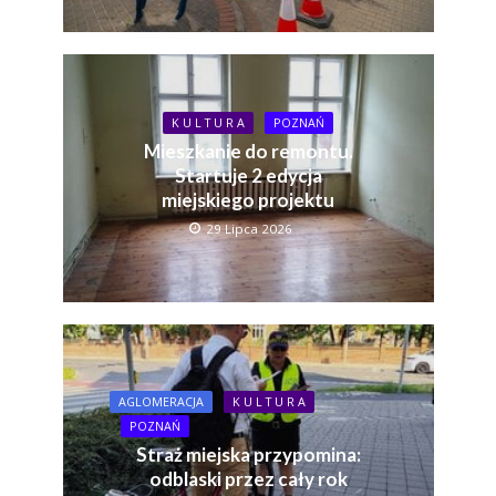
K U L T U R A
POZNAŃ
Mieszkanie do remontu.
Startuje 2 edycja
miejskiego projektu
29 Lipca 2026
AGLOMERACJA
K U L T U R A
POZNAŃ
Straż miejska przypomina:
odblaski przez cały rok