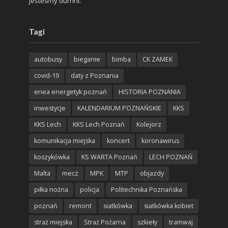
jesteśmy dumni.
Tagi
autobusy
bieganie
bimba
CK ZAMEK
covid-19
daty z Poznania
enea energetyk poznań
HISTORIA POZNANIA
inwestycje
KALENDARIUM POZNAŃSKIE
KKS
KKS Lech
KKS Lech Poznań
Kolejorz
komunikacja miejska
koncert
koronawirus
koszykówka
KS WARTA Poznań
LECH POZNAŃ
Malta
mecz
MPK
MTP
objazdy
piłka nożna
policja
Politechnika Poznańska
poznań
remont
siatkówka
siatkówka kobiet
straż miejska
Straż Pożarna
szkieły
tramwaj