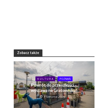
Zobacz także
K U L T U R A
POZNAŃ
Powrót do przeszłości –
wystawa na Gratowisku!
3 Sierpnia 2026