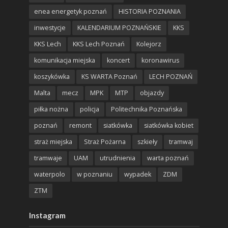
enea energetyk poznań
HISTORIA POZNANIA
inwestycje
KALENDARIUM POZNAŃSKIE
KKS
KKS Lech
KKS Lech Poznań
Kolejorz
komunikacja miejska
koncert
koronawirus
koszykówka
KS WARTA Poznań
LECH POZNAŃ
Malta
mecz
MPK
MTP
objazdy
piłka nożna
policja
Politechnika Poznańska
poznań
remont
siatkówka
siatkówka kobiet
straż miejska
Straż Pożarna
szkieły
tramwaj
tramwaje
UAM
utrudnienia
warta poznań
waterpolo
w poznaniu
wypadek
ZDM
ZTM
Instagram