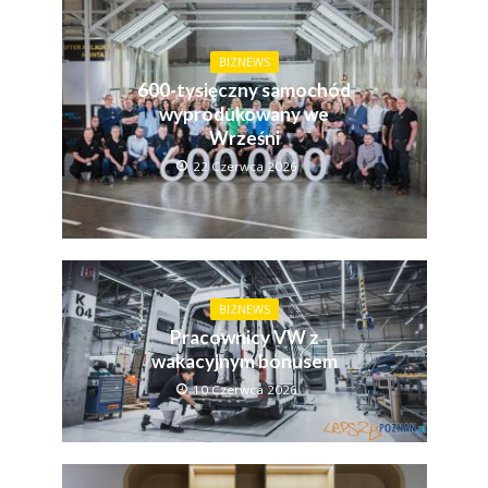
BIZNEWS
600-tysięczny samochód
wyprodukowany we
Wrześni
22 Czerwca 2026
BIZNEWS
Pracownicy VW z
wakacyjnym bonusem
10 Czerwca 2026