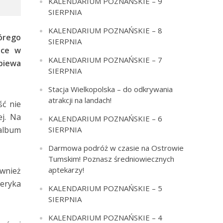
KALENDARIUM POZNAŃSKIE – 9
SIERPNIA
KALENDARIUM POZNAŃSKIE – 8
órego
SIERPNIA
lce w
KALENDARIUM POZNAŃSKIE – 7
piewa
SIERPNIA
Stacja Wielkopolska – do odkrywania
atrakcji na landach!
ść nie
ej. Na
KALENDARIUM POZNAŃSKIE – 6
SIERPNIA
 album
Darmowa podróż w czasie na Ostrowie
Tumskim! Poznasz średniowiecznych
aptekarzy!
ównież
deryka
KALENDARIUM POZNAŃSKIE – 5
SIERPNIA
KALENDARIUM POZNAŃSKIE – 4