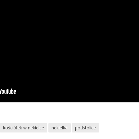
kościółek w nekielce
nekielka
podstolice