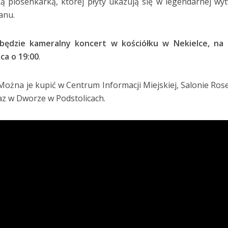
ą piosenkarką, której płyty ukazują się w legendarnej wy
anu.
będzie kameralny koncert w kościółku w Nekielce, na 
ca o 19:00
.
. Można je kupić w Centrum Informacji Miejskiej, Salonie Ros
raz w Dworze w Podstolicach.