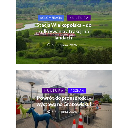
AGLOMERACJA
K U L T U R A
Stacja Wielkopolska – do
odkrywania atrakcji na
landach!
6 Sierpnia 2026
K U L T U R A
POZNAŃ
Powrót do przeszłości –
wystawa na Gratowisku!
3 Sierpnia 2026