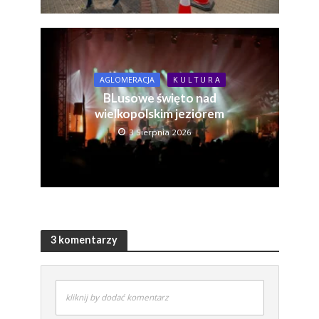
AGLOMERACJA
K U L T U R A
BLusowe święto nad
wielkopolskim jeziorem
3 Sierpnia 2026
3 komentarzy
kliknij by dodać komentarz