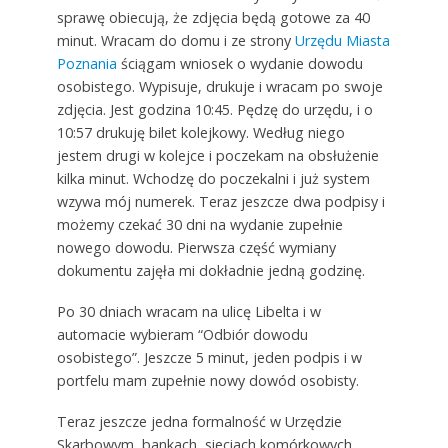
sprawę obiecują, że zdjęcia będą gotowe za 40
minut. Wracam do domu i ze strony
Urzędu Miasta
Poznania
ściągam wniosek o wydanie dowodu
osobistego. Wypisuje, drukuje i wracam po swoje
zdjęcia. Jest godzina 10:45. Pędzę do urzędu, i o
10:57 drukuję bilet kolejkowy. Według niego
jestem drugi w kolejce i poczekam na obsłużenie
kilka minut. Wchodzę do poczekalni i już system
wzywa mój numerek. Teraz jeszcze dwa podpisy i
możemy czekać 30 dni na wydanie zupełnie
nowego dowodu. Pierwsza część wymiany
dokumentu zajęła mi dokładnie jedną godzinę.
Po 30 dniach wracam na ulicę Libelta i w
automacie wybieram “Odbiór dowodu
osobistego”. Jeszcze 5 minut, jeden podpis i w
portfelu mam zupełnie nowy dowód osobisty.
Teraz jeszcze jedna formalność w Urzędzie
Skarbowym, bankach, sieciach komórkowych,