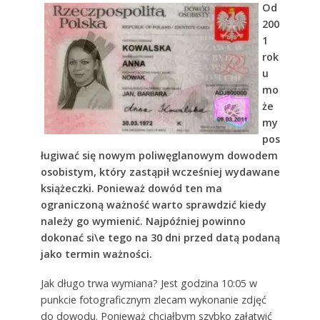
Od
200
1
rok
u
mo
że
my
pos
ługiwać się nowym poliwęglanowym dowodem
osobistym, który zastąpił wcześniej wydawane
książeczki. Ponieważ dowód ten ma
ograniczoną ważność warto sprawdzić kiedy
należy go wymienić. Najpóźniej powinno
dokonać si\e tego na 30 dni przed datą podaną
jako termin ważności.
Jak długo trwa wymiana? Jest godzina 10:05 w
punkcie fotograficznym zlecam wykonanie zdjęć
do dowodu. Ponieważ chciałbym szybko załatwić