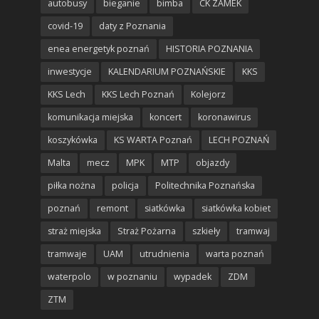
autobusy
bieganie
bimba
CK ZAMEK
covid-19
daty z Poznania
enea energetyk poznań
HISTORIA POZNANIA
inwestycje
KALENDARIUM POZNAŃSKIE
KKS
KKS Lech
KKS Lech Poznań
Kolejorz
komunikacja miejska
koncert
koronawirus
koszykówka
KS WARTA Poznań
LECH POZNAŃ
Malta
mecz
MPK
MTP
objazdy
piłka nożna
policja
Politechnika Poznańska
poznań
remont
siatkówka
siatkówka kobiet
straż miejska
Straż Pożarna
szkieły
tramwaj
tramwaje
UAM
utrudnienia
warta poznań
waterpolo
w poznaniu
wypadek
ZDM
ZTM