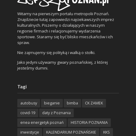
Witamy na pierwszym portalu metropolii Poznań.
Znajdziecie tutaj zapowiedzi najciekawszych imprez
kulturalnych. Piszemy o działających w naszym
regionie firmach i relacjonujemy wydarzenia
sportowe. Staramy się być blisko mieszkańców i ich
spraw.
Nie zajmujemy się polityką i walką o stołki.
Jako jedyni używamy gwary poznańskiej, z której
jesteśmy dumni.
Tagi
autobusy
bieganie
bimba
CK ZAMEK
covid-19
daty z Poznania
enea energetyk poznań
HISTORIA POZNANIA
inwestycje
KALENDARIUM POZNAŃSKIE
KKS