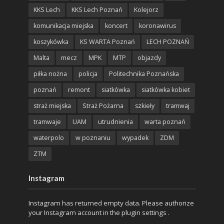
KKS Lech
KKS Lech Poznań
Kolejorz
komunikacja miejska
koncert
koronawirus
koszykówka
KS WARTA Poznań
LECH POZNAŃ
Malta
mecz
MPK
MTP
objazdy
piłka nożna
policja
Politechnika Poznańska
poznań
remont
siatkówka
siatkówka kobiet
straż miejska
Straż Pożarna
szkieły
tramwaj
tramwaje
UAM
utrudnienia
warta poznań
waterpolo
w poznaniu
wypadek
ZDM
ZTM
Instagram
Instagram has returned empty data. Please authorize
your Instagram account in the
plugin settings
.