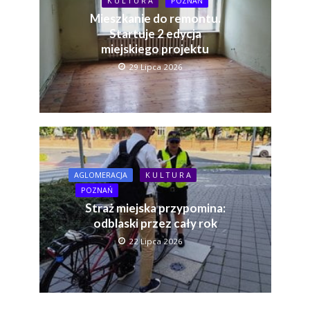
K U L T U R A
POZNAŃ
Mieszkanie do remontu.
Startuje 2 edycja
miejskiego projektu
29 Lipca 2026
AGLOMERACJA
K U L T U R A
POZNAŃ
Straż miejska przypomina:
odblaski przez cały rok
22 Lipca 2026