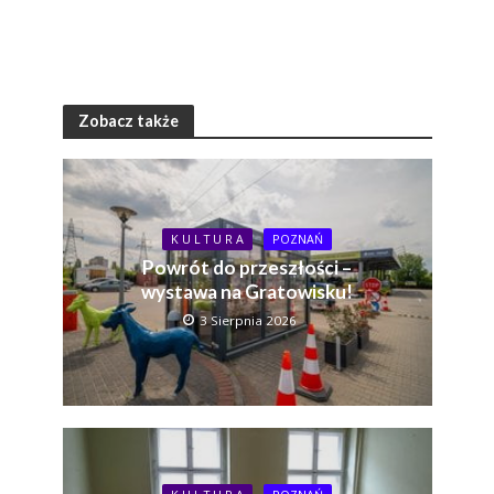
Zobacz także
K U L T U R A
POZNAŃ
Powrót do przeszłości –
wystawa na Gratowisku!
3 Sierpnia 2026