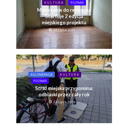
K U L T U R A
POZNAŃ
Mieszkanie do remontu.
Startuje 2 edycja
miejskiego projektu
29 Lipca 2026
AGLOMERACJA
K U L T U R A
POZNAŃ
Straż miejska przypomina:
odblaski przez cały rok
22 Lipca 2026