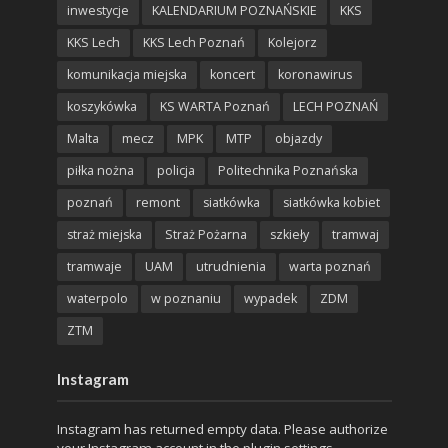
inwestycje
KALENDARIUM POZNAŃSKIE
KKS
KKS Lech
KKS Lech Poznań
Kolejorz
komunikacja miejska
koncert
koronawirus
koszykówka
KS WARTA Poznań
LECH POZNAŃ
Malta
mecz
MPK
MTP
objazdy
piłka nożna
policja
Politechnika Poznańska
poznań
remont
siatkówka
siatkówka kobiet
straż miejska
Straż Pożarna
szkieły
tramwaj
tramwaje
UAM
utrudnienia
warta poznań
waterpolo
w poznaniu
wypadek
ZDM
ZTM
Instagram
Instagram has returned empty data. Please authorize