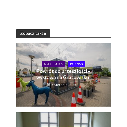
Zobacz także
K U L T U R A
POZNAŃ
Powrót do przeszłości –
wystawa na Gratowisku!
3 Sierpnia 2026