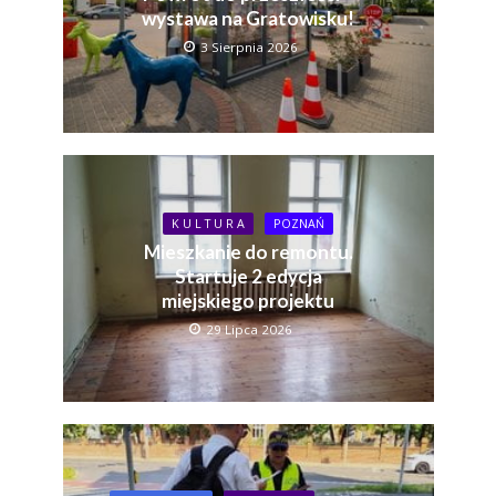
wystawa na Gratowisku!
3 Sierpnia 2026
K U L T U R A
POZNAŃ
Mieszkanie do remontu.
Startuje 2 edycja
miejskiego projektu
29 Lipca 2026