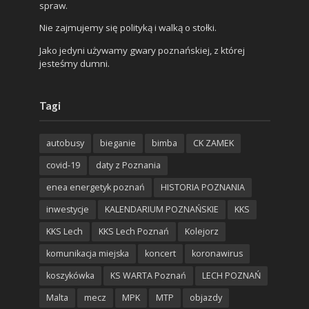
spraw.
Nie zajmujemy się polityką i walką o stołki.
Jako jedyni używamy gwary poznańskiej, z której
jesteśmy dumni.
Tagi
autobusy
bieganie
bimba
CK ZAMEK
covid-19
daty z Poznania
enea energetyk poznań
HISTORIA POZNANIA
inwestycje
KALENDARIUM POZNAŃSKIE
KKS
KKS Lech
KKS Lech Poznań
Kolejorz
komunikacja miejska
koncert
koronawirus
koszykówka
KS WARTA Poznań
LECH POZNAŃ
Malta
mecz
MPK
MTP
objazdy