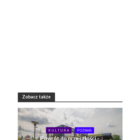
Zobacz także
K U L T U R A
POZNAŃ
Powrót do przeszłości –