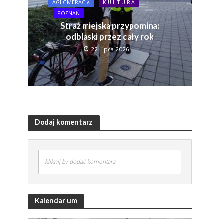
AGLOMERACJA
K U L T U R A
POZNAŃ
Straż miejska przypomina:
odblaski przez cały rok
22 Lipca 2026
Dodaj komentarz
kliknij by dodać komentarz
Kalendarium