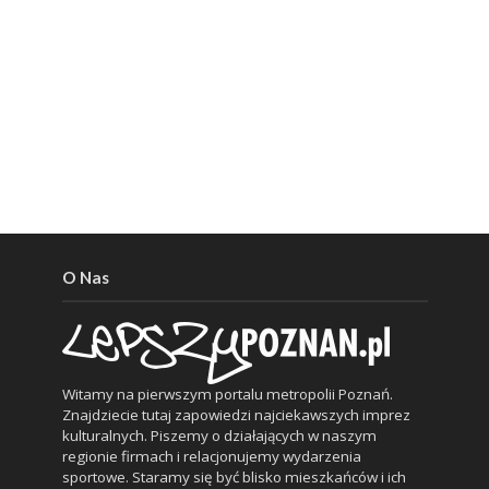
O Nas
Witamy na pierwszym portalu metropolii Poznań.
Znajdziecie tutaj zapowiedzi najciekawszych imprez
kulturalnych. Piszemy o działających w naszym
regionie firmach i relacjonujemy wydarzenia
sportowe. Staramy się być blisko mieszkańców i ich