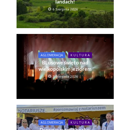
landach!
6 Sierpnia 2026
AGLOMERACJA
K U L T U R A
BLusowe święto nad
wielkopolskim jeziorem
3 Sierpnia 2026
AGLOMERACJA
K U L T U R A
Prawo w rytmie rocka: