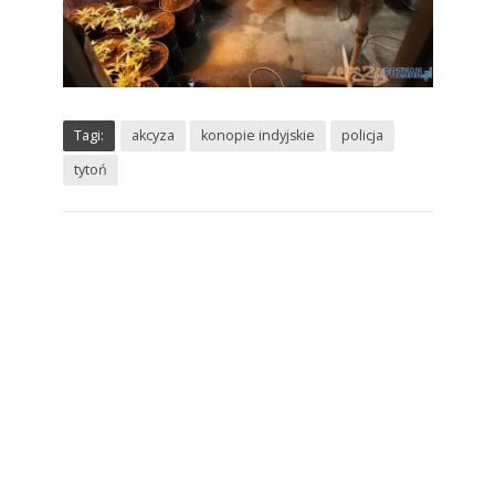
Tagi:
akcyza
konopie indyjskie
policja
tytoń