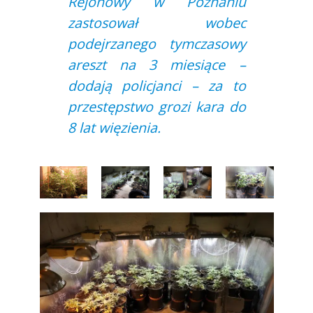
Rejonowy w Poznaniu
zastosował wobec
podejrzanego tymczasowy
areszt na 3 miesiące –
dodają policjanci – za to
przestępstwo grozi kara do
8 lat więzienia.