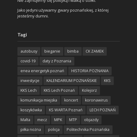
Nie zajmujemy się polityką i walką o stołki.
Jako jedyni używamy gwary poznańskiej, z której
jesteśmy dumni.
Tagi
autobusy
bieganie
bimba
CK ZAMEK
covid-19
daty z Poznania
enea energetyk poznań
HISTORIA POZNANIA
inwestycje
KALENDARIUM POZNAŃSKIE
KKS
KKS Lech
KKS Lech Poznań
Kolejorz
komunikacja miejska
koncert
koronawirus
koszykówka
KS WARTA Poznań
LECH POZNAŃ
Malta
mecz
MPK
MTP
objazdy
piłka nożna
policja
Politechnika Poznańska