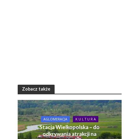
Zobacz także
AGLOMERACJA
K U L T U R A
Stacja Wielkopolska – do
odkrywania atrakcji na