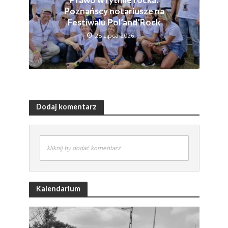
Poznańscy notariusze na
Festiwalu Pol’and’Rock
28 Lipca 2026
Dodaj komentarz
kliknij by dodać komentarz
Kalendarium