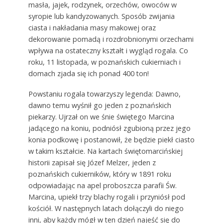
masła, jajek, rodzynek, orzechów, owoców w
syropie lub kandyzowanych. Sposób zwijania
ciasta i nakładania masy makowej oraz
dekorowanie pomadą i rozdrobnionymi orzechami
wpływa na ostateczny kształt i wygląd rogala. Co
roku, 11 listopada, w poznańskich cukierniach i
domach zjada się ich ponad 400 ton!
Powstaniu rogala towarzyszy legenda: Dawno,
dawno temu wyśnił go jeden z poznańskich
piekarzy. Ujrzał on we śnie świętego Marcina
jadącego na koniu, podniósł zgubioną przez jego
konia podkowę i postanowił, że będzie piekł ciasto
w takim kształcie. Na kartach świętomarcińskiej
historii zapisał się Józef Melzer, jeden z
poznańskich cukierników, który w 1891 roku
odpowiadając na apel proboszcza parafii Św.
Marcina, upiekł trzy blachy rogali i przyniósł pod
kościół. W następnych latach dołączyli do niego
inni, aby każdy mógł w ten dzień najeść się do