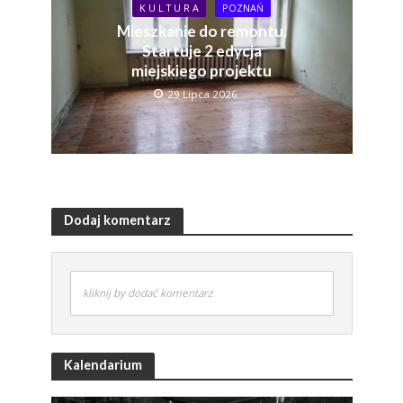
K U L T U R A
POZNAŃ
Mieszkanie do remontu.
Startuje 2 edycja
miejskiego projektu
29 Lipca 2026
Dodaj komentarz
kliknij by dodać komentarz
Kalendarium