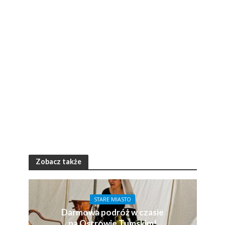
Zobacz także
STARE MIASTO
Darmowa podróż w czasie
na Ostrowie Tumskim!