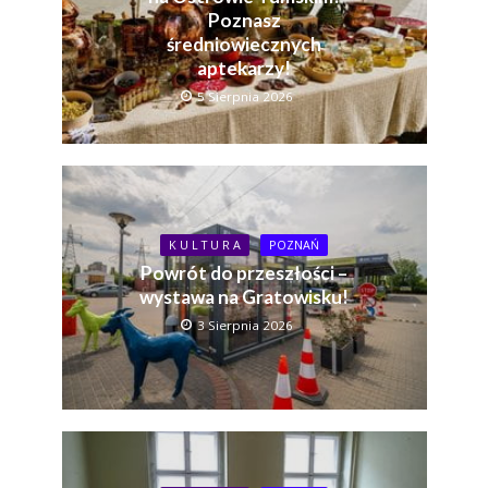
Poznasz
średniowiecznych
aptekarzy!
5 Sierpnia 2026
K U L T U R A
POZNAŃ
Powrót do przeszłości –
wystawa na Gratowisku!
3 Sierpnia 2026