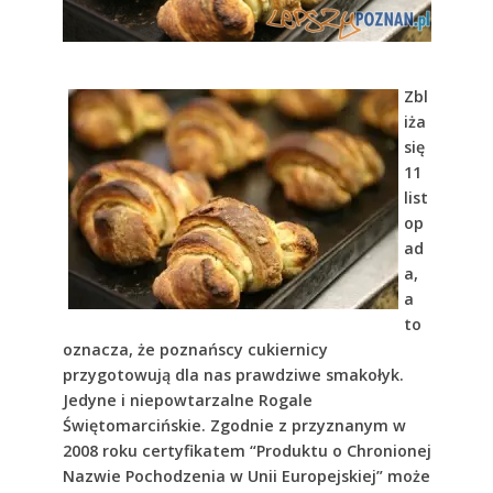
Zbl
iża
się
11
list
op
ad
a,
a
to
oznacza, że poznańscy cukiernicy
przygotowują dla nas prawdziwe smakołyk.
Jedyne i niepowtarzalne Rogale
Świętomarcińskie. Zgodnie z przyznanym w
2008 roku certyfikatem “Produktu o Chronionej
Nazwie Pochodzenia w Unii Europejskiej” może