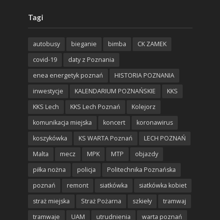
Tagi
autobusy
bieganie
bimba
CK ZAMEK
covid-19
daty z Poznania
enea energetyk poznań
HISTORIA POZNANIA
inwestycje
KALENDARIUM POZNAŃSKIE
KKS
KKS Lech
KKS Lech Poznań
Kolejorz
komunikacja miejska
koncert
koronawirus
koszykówka
KS WARTA Poznań
LECH POZNAŃ
Malta
mecz
MPK
MTP
objazdy
piłka nożna
policja
Politechnika Poznańska
poznań
remont
siatkówka
siatkówka kobiet
straż miejska
Straż Pożarna
szkieły
tramwaj
tramwaje
UAM
utrudnienia
warta poznań