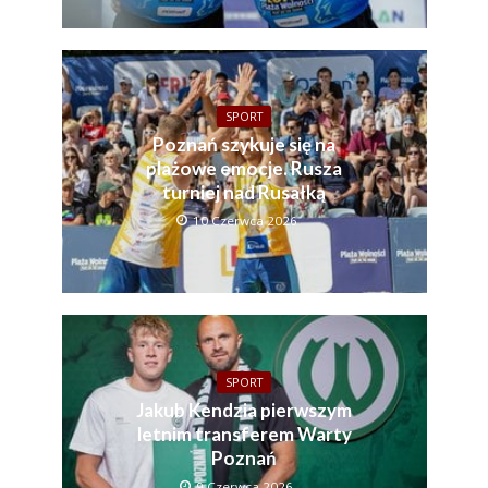
SPORT
Poznań szykuje się na
plażowe emocje. Rusza
turniej nad Rusałką
10 Czerwca 2026
SPORT
Jakub Kendzia pierwszym
letnim transferem Warty
Poznań
9 Czerwca 2026