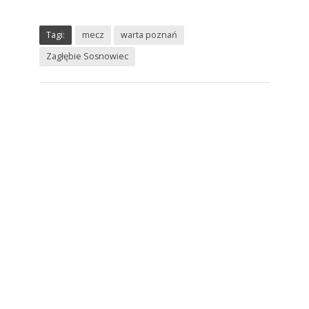
Tagi:
mecz
warta poznań
Zagłębie Sosnowiec