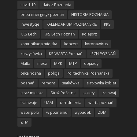
covid-19
daty z Poznania
enea energetyk poznań
HISTORIA POZNANIA
inwestycje
KALENDARIUM POZNAŃSKIE
KKS
KKS Lech
KKS Lech Poznań
Kolejorz
komunikacja miejska
koncert
koronawirus
koszykówka
KS WARTA Poznań
LECH POZNAŃ
Malta
mecz
MPK
MTP
objazdy
piłka nożna
policja
Politechnika Poznańska
poznań
remont
siatkówka
siatkówka kobiet
straż miejska
Straż Pożarna
szkieły
tramwaj
tramwaje
UAM
utrudnienia
warta poznań
waterpolo
w poznaniu
wypadek
ZDM
ZTM
Instagram