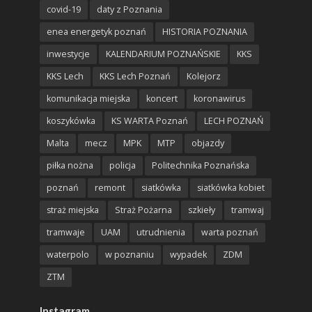
covid-19
daty z Poznania
enea energetyk poznań
HISTORIA POZNANIA
inwestycje
KALENDARIUM POZNAŃSKIE
KKS
KKS Lech
KKS Lech Poznań
Kolejorz
komunikacja miejska
koncert
koronawirus
koszykówka
KS WARTA Poznań
LECH POZNAŃ
Malta
mecz
MPK
MTP
objazdy
piłka nożna
policja
Politechnika Poznańska
poznań
remont
siatkówka
siatkówka kobiet
straż miejska
Straż Pożarna
szkieły
tramwaj
tramwaje
UAM
utrudnienia
warta poznań
waterpolo
w poznaniu
wypadek
ZDM
ZTM
Instagram