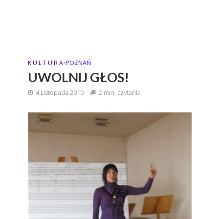
K U L T U R A
•
POZNAŃ
UWOLNIJ GŁOS!
4 Listopada 2010
2 min. czytania