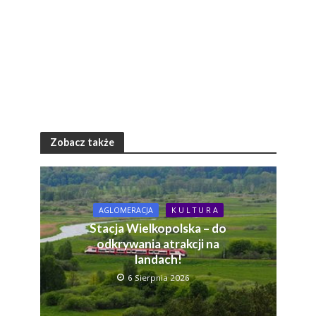
Zobacz także
AGLOMERACJA
K U L T U R A
Stacja Wielkopolska – do
odkrywania atrakcji na
landach!
6 Sierpnia 2026