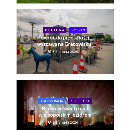
K U L T U R A
POZNAŃ
Powrót do przeszłości –
wystawa na Gratowisku!
3 Sierpnia 2026
AGLOMERACJA
K U L T U R A
BLusowe święto nad
wielkopolskim jeziorem
3 Sierpnia 2026