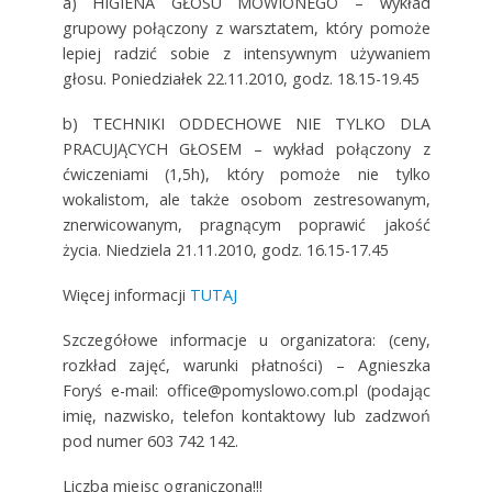
a) HIGIENA GŁOSU MÓWIONEGO – wykład
grupowy połączony z warsztatem, który pomoże
lepiej radzić sobie z intensywnym używaniem
głosu. Poniedziałek 22.11.2010, godz. 18.15-19.45
b) TECHNIKI ODDECHOWE NIE TYLKO DLA
PRACUJĄCYCH GŁOSEM – wykład połączony z
ćwiczeniami (1,5h), który pomoże nie tylko
wokalistom, ale także osobom zestresowanym,
znerwicowanym, pragnącym poprawić jakość
życia. Niedziela 21.11.2010, godz. 16.15-17.45
Więcej informacji
TUTAJ
Szczegółowe informacje u organizatora: (ceny,
rozkład zajęć, warunki płatności) – Agnieszka
Foryś e-mail: office@pomyslowo.com.pl (podając
imię, nazwisko, telefon kontaktowy lub zadzwoń
pod numer 603 742 142.
Liczba miejsc ograniczona!!!