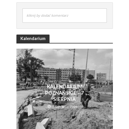
kliknij by dodać komentarz
Kalendarium
KALENDARIUM
POZNAŃSKIE – 7
SIERPNIA
7 Sierpnia 2026