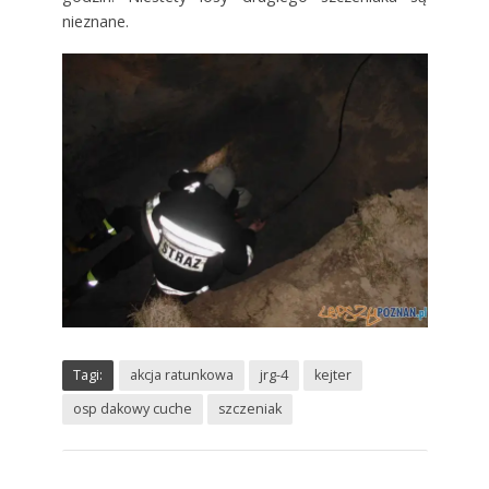
nieznane.
Tagi:
akcja ratunkowa
jrg-4
kejter
osp dakowy cuche
szczeniak