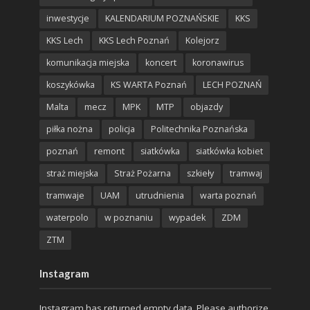
inwestycje
KALENDARIUM POZNAŃSKIE
KKS
KKS Lech
KKS Lech Poznań
Kolejorz
komunikacja miejska
koncert
koronawirus
koszykówka
KS WARTA Poznań
LECH POZNAŃ
Malta
mecz
MPK
MTP
objazdy
piłka nożna
policja
Politechnika Poznańska
poznań
remont
siatkówka
siatkówka kobiet
straż miejska
Straż Pożarna
szkieły
tramwaj
tramwaje
UAM
utrudnienia
warta poznań
waterpolo
w poznaniu
wypadek
ZDM
ZTM
Instagram
Instagram has returned empty data. Please authorize