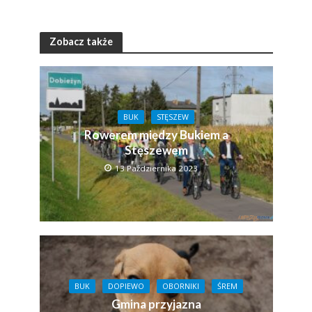
Zobacz także
BUK
STĘSZEW
Rowerem między Bukiem a
Stęszewem
13 Października 2023
BUK
DOPIEWO
OBORNIKI
ŚREM
Gmina przyjazna