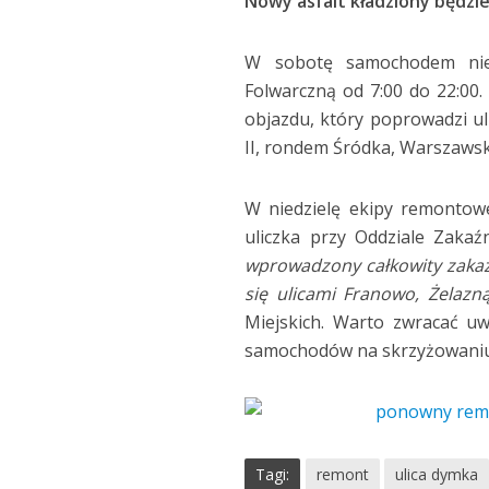
Nowy asfalt kładziony będzie 
W sobotę samochodem nie 
Folwarczną od 7:00 do 22:00.
objazdu, który poprowadzi ul
II, rondem Śródka, Warszawsk
W niedzielę ekipy remontow
uliczka przy Oddziale Zaka
wprowadzony całkowity zakaz
się ulicami Franowo, Żelazn
Miejskich. Warto zwracać u
samochodów na skrzyżowaniu 
Tagi:
remont
ulica dymka