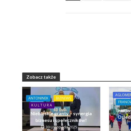
Zobacz także
AGLOMER
ANTONINEK
BIZNEWS
FRAN
K U L T U R A
Tramwa
Niebieskie granty – synergia
Osied
biznesu i społeczników!
30 Listopada 2025