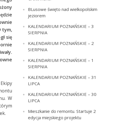
ożony
BLusowe święto nad wielkopolskim
ędzie
jeziorem
nownie
KALENDARIUM POZNAŃSKIE – 3
O tym,
SIERPNIA
gł się
KALENDARIUM POZNAŃSKIE – 2
ornie
SIERPNIA
wały.
nowne
KALENDARIUM POZNAŃSKIE – 1
SIERPNIA
KALENDARIUM POZNAŃSKIE – 31
 Ekipy
LIPCA
montu
KALENDARIUM POZNAŃSKIE – 30
hu. W
LIPCA
którym
Mieszkanie do remontu. Startuje 2
ek.
edycja miejskiego projektu