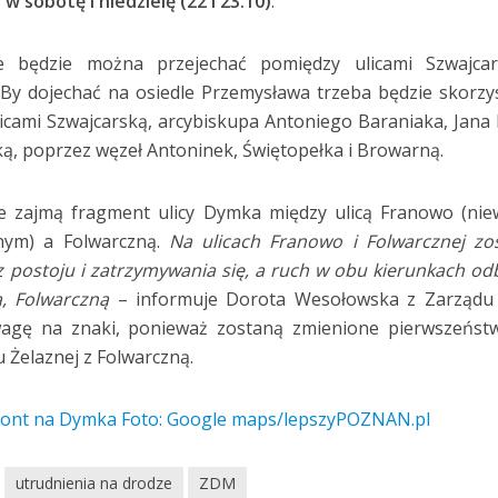
w sobotę i niedzielę (22 i 23.10)
.
będzie można przejechać pomiędzy ulicami Szwajcar
 By dojechać na osiedle Przemysława trzeba będzie skorzy
icami Szwajcarską, arcybiskupa Antoniego Baraniaka, Jana
ą, poprzez węzeł Antoninek, Świętopełka i Browarną.
e zajmą fragment ulicy Dymka między ulicą Franowo (nie
źnym) a Folwarczną.
Na ulicach Franowo i Folwarcznej zo
 postoju i zatrzymywania się, a ruch w obu kierunkach o
ą, Folwarczną
– informuje Dorota Wesołowska z Zarządu
wagę na znaki, ponieważ zostaną zmienione pierwszeńst
Żelaznej z Folwarczną.
utrudnienia na drodze
ZDM