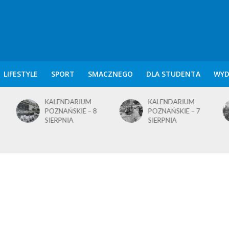
LIFESTYLE
SPORT
SMACZNEGO
DLA STUDENTA
WYD
KALENDARIUM
KALENDARIUM
POZNAŃSKIE – 8
POZNAŃSKIE – 7
SIERPNIA
SIERPNIA