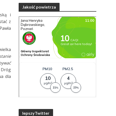
Jakość powietrza
ską i
stać z
 Pawła
wielka
stanie
dbywać
 Dróg
wa dla
lepszyTwitter