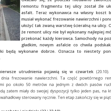
remontu fragmentu tej ulicy został źle uł
asfalt. Teraz wykonawca na własny koszt b
musiał wykonać frezowanie nawierzchni i po
ułożyć tak zwaną warstwę ścieralną na ulicy. 
że remont ulicy nie był wykonany najlepiej mó
przekonać każdy kierowca. Samochody na poz
gładkim, nowym asfalcie co chwila podskaki
wki będą wykonane dobrze. Oznacza to niestety po
.
pierwsze utrudnienia pojawią się w czwartek
(20.10).
dnia frezowanie nawierzchni. Ta część powtórnego re
ami po około 50 metrów na jednym z dwóch pasów ruc
dą zatem miały do swojej dyspozycji tylko jeden pas, na 
wahadłowy sterowany ręcznie. Ten etap zakończy się w piąt