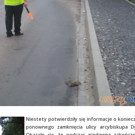
Niestety potwierdziły się informacje o koniec
ponownego zamknięcia ulicy arcybiskupa D
Okazało się, że podczas niedawno zakończ