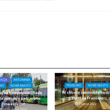
ACJA
ANTONINEK
FRANOWO
NOWE MIASTO
OWO
NOWE MIASTO
W sobotę zamknięty będz
j na Kobylepole? Rada
tunel na Franowo
la apeluje o potrzebne
inwestycje!
1 Lipca 2022
27 Grudnia 2024