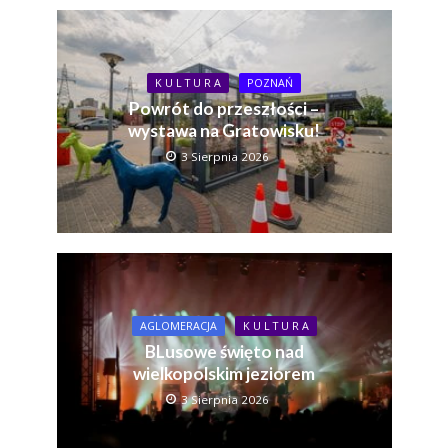
K U L T U R A
POZNAŃ
Powrót do przeszłości –
wystawa na Gratowisku!
3 Sierpnia 2026
AGLOMERACJA
K U L T U R A
BLusowe święto nad
wielkopolskim jeziorem
3 Sierpnia 2026