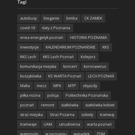
Tagi
autobusy
bieganie
bimba
CK ZAMEK
covid-19
daty z Poznania
enea energetyk poznań
HISTORIA POZNANIA
inwestycje
KALENDARIUM POZNAŃSKIE
KKS
KKS Lech
KKS Lech Poznań
Kolejorz
komunikacja miejska
koncert
koronawirus
koszykówka
KS WARTA Poznań
LECH POZNAŃ
Malta
mecz
MPK
MTP
objazdy
piłka nożna
policja
Politechnika Poznańska
poznań
remont
siatkówka
siatkówka kobiet
straż miejska
Straż Pożarna
szkieły
tramwaj
tramwaje
UAM
utrudnienia
warta poznań
waterpolo
w poznaniu
wypadek
ZDM