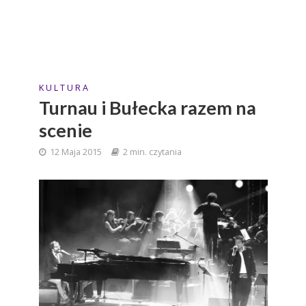
K U L T U R A
Turnau i Bułecka razem na
scenie
12 Maja 2015
2 min. czytania