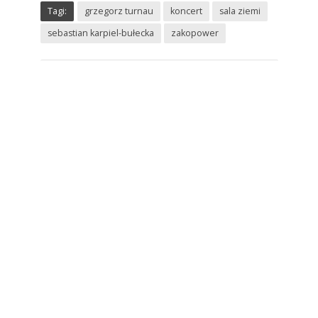
Tagi:
grzegorz turnau
koncert
sala ziemi
sebastian karpiel-bułecka
zakopower