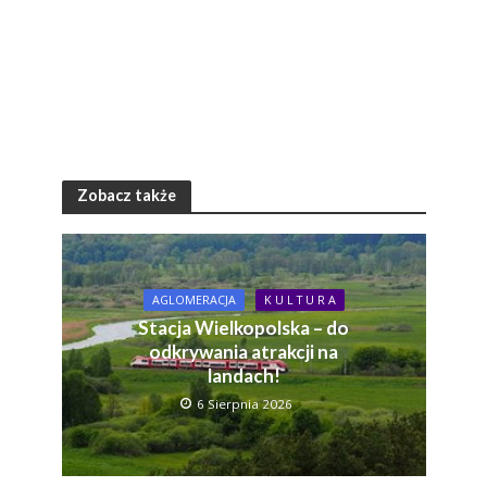
Zobacz także
AGLOMERACJA
K U L T U R A
Stacja Wielkopolska – do
odkrywania atrakcji na
landach!
6 Sierpnia 2026