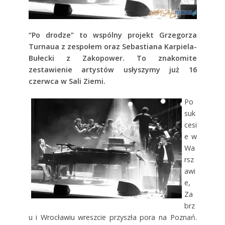
“Po drodze” to wspólny projekt Grzegorza
Turnaua z zespołem oraz Sebastiana Karpiela-
Bułecki z Zakopower. To znakomite
zestawienie artystów usłyszymy już 16
czerwca w Sali Ziemi.
Po
suk
cesi
e w
Wa
rsz
awi
e,
Za
brz
u i Wrocławiu wreszcie przyszła pora na Poznań.