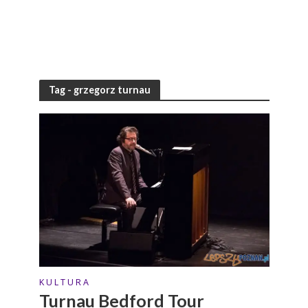
Tag - grzegorz turnau
K U L T U R A
Turnau Bedford Tour