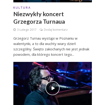
K U L T U R A
Niezwykły koncert
Grzegorza Turnaua
3 Lutego 2017
Dodaj komentarz
Grzegorz Turnau wystąpi w Poznaniu w
walentynki, a to dla wuchty wiary dzień
szczególny. Święto zakochanych nie jest jednak
powodem, dla którego koncert tego...