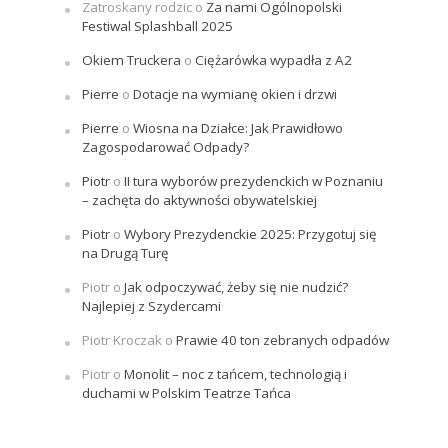
Zatroskany rodzic
o
Za nami Ogólnopolski
Festiwal Splashball 2025
Okiem Truckera
o
Ciężarówka wypadła z A2
Pierre
o
Dotacje na wymianę okien i drzwi
Pierre
o
Wiosna na Działce: Jak Prawidłowo
Zagospodarować Odpady?
Piotr
o
II tura wyborów prezydenckich w Poznaniu
– zachęta do aktywności obywatelskiej
Piotr
o
Wybory Prezydenckie 2025: Przygotuj się
na Drugą Turę
Piotr
o
Jak odpoczywać, żeby się nie nudzić?
Najlepiej z Szydercami
Piotr Kroczak
o
Prawie 40 ton zebranych odpadów
Piotr
o
Monolit – noc z tańcem, technologią i
duchami w Polskim Teatrze Tańca