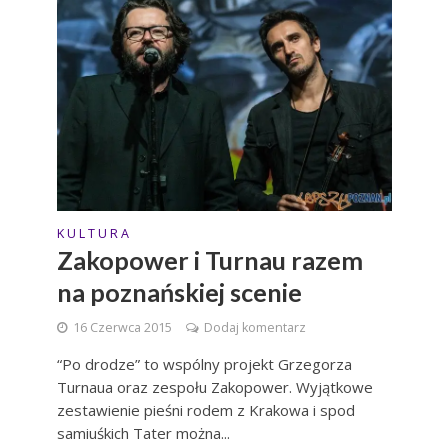
K U L T U R A
Zakopower i Turnau razem
na poznańskiej scenie
16 Czerwca 2015
Dodaj komentarz
“Po drodze” to wspólny projekt Grzegorza
Turnaua oraz zespołu Zakopower. Wyjątkowe
zestawienie pieśni rodem z Krakowa i spod
samiuśkich Tater można...