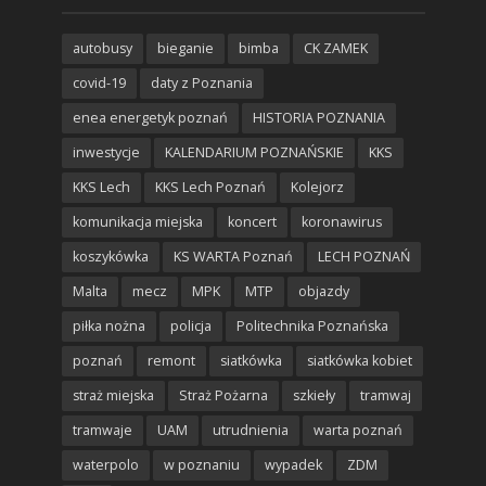
autobusy
bieganie
bimba
CK ZAMEK
covid-19
daty z Poznania
enea energetyk poznań
HISTORIA POZNANIA
inwestycje
KALENDARIUM POZNAŃSKIE
KKS
KKS Lech
KKS Lech Poznań
Kolejorz
komunikacja miejska
koncert
koronawirus
koszykówka
KS WARTA Poznań
LECH POZNAŃ
Malta
mecz
MPK
MTP
objazdy
piłka nożna
policja
Politechnika Poznańska
poznań
remont
siatkówka
siatkówka kobiet
straż miejska
Straż Pożarna
szkieły
tramwaj
tramwaje
UAM
utrudnienia
warta poznań
waterpolo
w poznaniu
wypadek
ZDM