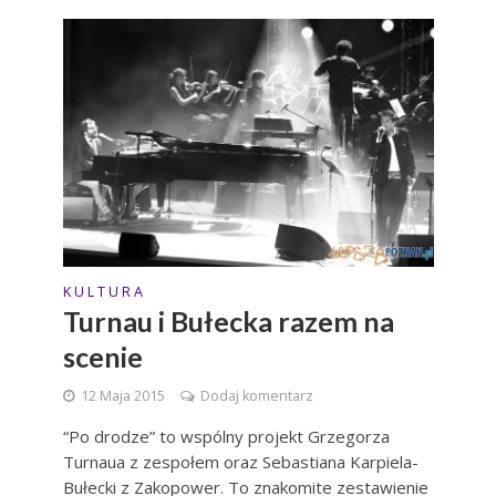
K U L T U R A
Turnau i Bułecka razem na
scenie
12 Maja 2015
Dodaj komentarz
“Po drodze” to wspólny projekt Grzegorza
Turnaua z zespołem oraz Sebastiana Karpiela-
Bułecki z Zakopower. To znakomite zestawienie