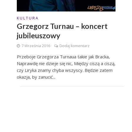
K U L T U R A
Grzegorz Turnau – koncert
jubileuszowy
7 Września 2016
Dodaj komentarz
Przeboje Grzegorza Turnaua takie jak Bracka,
Naprawdę nie dzieje się nic, Między ciszą a ciszą,
czy Liryka znamy chyba wszyscy. Będzie zatem
okazja, by zanucić...