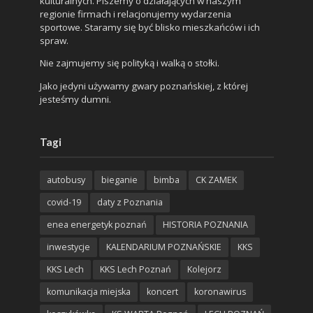
kulturalnych. Piszemy o działających w naszym
regionie firmach i relacjonujemy wydarzenia
sportowe. Staramy się być blisko mieszkańców i ich
spraw.
Nie zajmujemy się polityką i walką o stołki.
Jako jedyni używamy gwary poznańskiej, z której
jesteśmy dumni.
Tagi
autobusy
bieganie
bimba
CK ZAMEK
covid-19
daty z Poznania
enea energetyk poznań
HISTORIA POZNANIA
inwestycje
KALENDARIUM POZNAŃSKIE
KKS
KKS Lech
KKS Lech Poznań
Kolejorz
komunikacja miejska
koncert
koronawirus