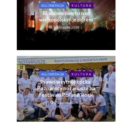
AGLOMERACJA
K U L T U R A
BLusowe święto nad
wielkopolskim jeziorem
3 Sierpnia 2026
AGLOMERACJA
K U L T U R A
Prawo w rytmie rocka:
Poznańscy notariusze na
Festiwalu Pol’and’Rock
28 Lipca 2026