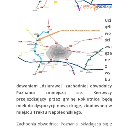
Uci
ążli
wo
ści
zwi
ąza
ne
z
wy
bu
dowaniem „dziurawej” zachodniej obwodnicy
Poznania zmniejszą się. Kierowcy
przejeżdżający przez gminę Rokietnica będą
mieli do dyspozycji nową drogę, zbudowaną w
miejscu Traktu Napoleońskiego.
Zachodnia obwodnica Poznania, składająca się z