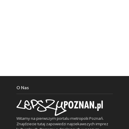
O Nas
Witamy na pierwszym portalu metropolii Poznań.
Znajdziecie tutaj zapowiedzi najciekawszych imprez