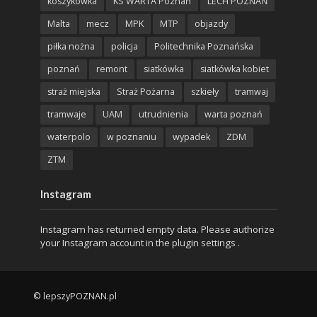
koszykówka
KS WARTA Poznań
LECH POZNAŃ
Malta
mecz
MPK
MTP
objazdy
piłka nożna
policja
Politechnika Poznańska
poznań
remont
siatkówka
siatkówka kobiet
straż miejska
Straż Pożarna
szkieły
tramwaj
tramwaje
UAM
utrudnienia
warta poznań
waterpolo
w poznaniu
wypadek
ZDM
ZTM
Instagram
Instagram has returned empty data. Please authorize
your Instagram account in the
plugin settings
.
© lepszyPOZNAN.pl