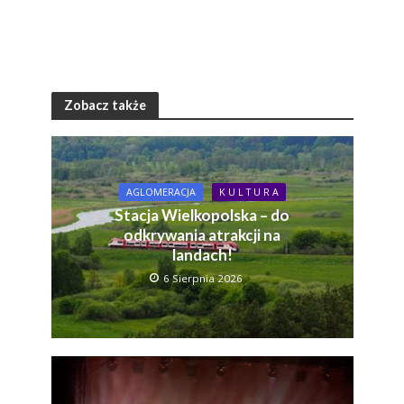
Zobacz także
AGLOMERACJA
K U L T U R A
Stacja Wielkopolska – do
odkrywania atrakcji na
landach!
6 Sierpnia 2026